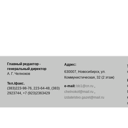
Главный редактор -
Адрес:
генеральный директор
630007, Новосибирск, ул.
А. Г. Челноков
Коммунистическая, 32 (2 этаж)
Тел./факс.
е-mail:
bb1@cn.ru
,
(383)223-98-76, 223-64-48, (383)
chelnokof@mail.ru
,
2923744, +7 (923)2363429
izdatelstvo.gazet@mail.ru