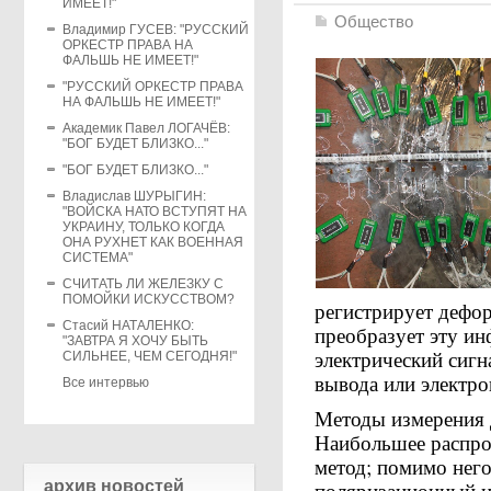
ИМЕЕТ!"
Общество
Владимир ГУСЕВ: "РУССКИЙ
ОРКЕСТР ПРАВА НА
ФАЛЬШЬ НЕ ИМЕЕТ!"
"РУССКИЙ ОРКЕСТР ПРАВА
НА ФАЛЬШЬ НЕ ИМЕЕТ!"
Академик Павел ЛОГАЧЁВ:
"БОГ БУДЕТ БЛИЗКО..."
"БОГ БУДЕТ БЛИЗКО..."
Владислав ШУРЫГИН:
"ВОЙСКА НАТО ВСТУПЯТ НА
УКРАИНУ, ТОЛЬКО КОГДА
ОНА РУХНЕТ КАК ВОЕННАЯ
СИСТЕМА"
СЧИТАТЬ ЛИ ЖЕЛЕЗКУ С
ПОМОЙКИ ИСКУССТВОМ?
регистрирует дефор
Стасий НАТАЛЕНКО:
преобразует эту и
"ЗАВТРА Я ХОЧУ БЫТЬ
электрический сигн
СИЛЬНЕЕ, ЧЕМ СЕГОДНЯ!"
вывода или электр
Все интервью
Методы измерения
Наибольшее распро
метод; помимо нег
архив новостей
поляризационный и