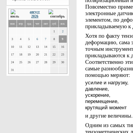
Повсеместно приме
электронные датчи
август
2026
элементом, по деф
пон
втр
срд
чет
пят
суб
вск
прикладываемую к 
1
2
Хотя по факту тен
3
4
5
6
7
8
9
деформацию, сама э
точным инструмент
10
11
12
13
14
15
16
прикладываются к 
17
18
19
20
21
22
23
Соответственно эт
24
25
26
27
28
29
30
самые разнообразн
31
помощью меряют:
усилие и нагрузку,
давление,
ускорение,
перемещение,
крутящий момент
и другие величины.
Одним из самых ти
тензометрических 