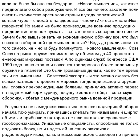
коли не было бы оно так бездарно... «Новое мышление», как изве
предполагало собой разоружение. И все бы ничего: захотели пол
снизить количество арсеналов страны в угоду политической
конъюнктуре – снижайте на здоровье - «полит
И
к» есть «полит
И
к»,
говорится! Но зачем же было производящие военную продукцию
предприятия под нож пускать – вот это понять совершенно невоз
Зачем было вышвыривать на экономическую обочину все, что был
связано с оборонной промышленностью?! Ведь до реализации в 
того самого, не к ночи будь помянутого, «нового мышления», Сов
Союз на рынке оружия занимал нишу объемом до 40 процентов
ежегодных мировых поставок! А по оценкам служб Конгресса США
1990 года наша страна и вовсе контролировала более половины 
оружия на планете! Это были громадные деньги, как по тем врем
так и по нынешним… Советский экспорт – и это можно сказать без
всяких натяжек - определял мировые тенденции экспорта оружия.
мы, словно прекраснодушные болваны, принялись активно перев
на подножный корм курицу, несущую золотые яйца – советскую
оборонку, - сбегая с международного рынка военной продукции.
Результаты не замедлили сказаться: ставшая падчерицей оборон
начала тихо умирать, принявшись клепать так называемый ширпо
объемы и прибытки от которого не шли ни в какое сравнение с
гособоронзаказом. Уникальные специалисты, способные не тольк
подковать блоху, но и надеть ей на спину рюкзачок с
радиопередатчиком, начали массовый исход с заводов по причин