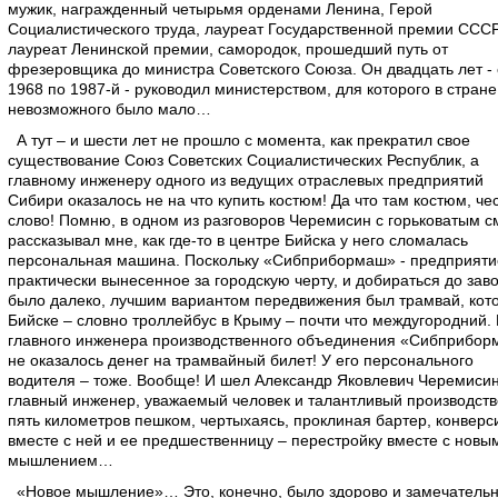
мужик, награжденный четырьмя орденами Ленина, Герой
Социалистического труда, лауреат Государственной премии СССР
лауреат Ленинской премии, самородок, прошедший путь от
фрезеровщика до министра Советского Союза. Он двадцать лет - 
1968 по 1987-й - руководил министерством, для которого в стране
невозможного было мало…
А тут – и шести лет не прошло с момента, как прекратил свое
существование Союз Советских Социалистических Республик, а
главному инженеру одного из ведущих отраслевых предприятий
Сибири оказалось не на что купить костюм! Да что там костюм, че
слово! Помню, в одном из разговоров Черемисин с горьковатым 
рассказывал мне, как где-то в центре Бийска у него сломалась
персональная машина. Поскольку «Сибприбормаш» - предприяти
практически вынесенное за городскую черту, и добираться до зав
было далеко, лучшим вариантом передвижения был трамвай, кот
Бийске – словно троллейбус в Крыму – почти что междугородний. 
главного инженера производственного объединения «Сибприбо
не оказалось денег на трамвайный билет! У его персонального
водителя – тоже. Вообще! И шел Александр Яковлевич Черемисин
главный инженер, уважаемый человек и талантливый производств
пять километров пешком, чертыхаясь, проклиная бартер, конверс
вместе с ней и ее предшественницу – перестройку вместе с новы
мышлением…
«Новое мышление»… Это, конечно, было здорово и замечательн