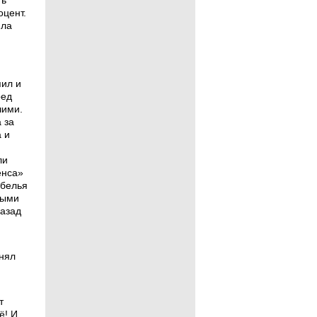
ть
оцент.
ила
пил и
ред
чими.
 за
 и
ли
енса»
 белья
ными
назад
нял
т
ё! И