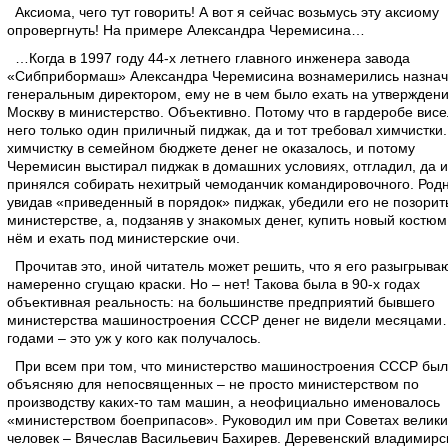
Аксиома, чего тут говорить! А вот я сейчас возьмусь эту аксиому
опровергнуть! На примере Александра Черемисина…
…Когда в 1997 году 44-х летнего главного инженера завода
«Сибприбормаш» Александра Черемисина вознамерились назнач
генеральным директором, ему не в чем было ехать на утверждени
Москву в министерство. Объективно. Потому что в гардеробе висе
него только один приличный пиджак, да и тот требовал химчистки.
химчистку в семейном бюджете денег не оказалось, и потому
Черемисин выстирал пиджак в домашних условиях, отгладил, да и
принялся собирать нехитрый чемоданчик командировочного. Род
увидав «приведенный в порядок» пиджак, убедили его не позорит
министерстве, а, подзаняв у знакомых денег, купить новый костюм,
нём и ехать под министерские очи.
Прочитав это, иной читатель может решить, что я его разыгрываю
намеренно сгущаю краски. Но – нет! Такова была в 90-х годах
объективная реальность: на большинстве предприятий бывшего
министерства машиностроения СССР денег не видели месяцами
годами – это уж у кого как получалось.
При всем при том, что министерство машиностроения СССР был
объясняю для непосвященных – не просто министерством по
производству каких-то там машин, а неофициально именовалось
«министерством боеприпасов». Руководил им при Советах велик
человек – Вячеслав Васильевич Бахирев. Деревенский владимирс