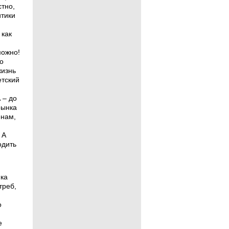
стно,
итики
 как
можно!
о
жизнь
етский
 – до
рынка
енам,
 А
одить
ка
треб,
о
е