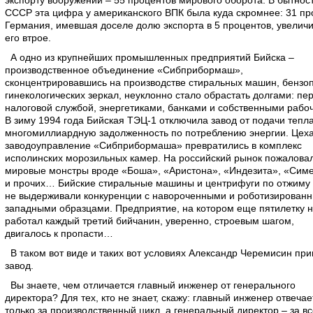
экспорту вооружений – 55 процентов мирового оборота. В бытнос
СССР эта цифра у американского ВПК была куда скромнее: 31 пр
Германия, имевшая доселе долю экспорта в 5 процентов, увелич
его втрое.
А одно из крупнейших промышленных предприятий Бийска –
производственное объединение «Сибприбормаш»,
сконцентрировавшись на производстве стиральных машин, бензо
гинекологических зеркал, неуклонно стало обрастать долгами: пе
налоговой службой, энергетиками, банками и собственными рабо
В зиму 1994 года Бийская ТЭЦ-1 отключила завод от подачи тепла
многомиллиардную задолженность по потреблению энергии. Цеха
заводоуправление «Сибприбормаша» превратились в комплекс
исполинских морозильных камер. На российский рынок пожалова
мировые монстры вроде «Боша», «Аристона», «Индезита», «Сим
и прочих… Бийские стиральные машины и центрифуги по отжиму
не выдерживали конкуренции с навороченными и роботизирован
западными образцами. Предприятие, на котором еще пятилетку 
работал каждый третий бийчанин, уверенно, строевым шагом,
двигалось к пропасти…
В таком вот виде и таких вот условиях Александр Черемисин при
завод.
Вы знаете, чем отличается главный инженер от генерального
директора? Для тех, кто не знает, скажу: главный инженер отвечае
только за производственный цикл, а генеральный директор – за вс