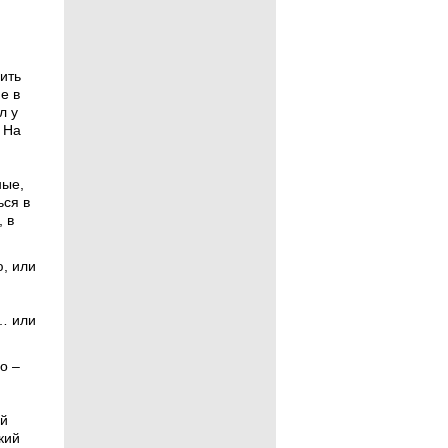
ить
е в
л у
 На
ные,
ься в
 в
, или
… или
о –
ий
кий