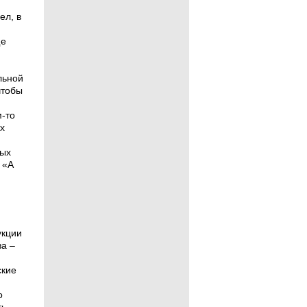
ел, в
ще
льной
чтобы
м-то
х
вых
 «А
укции
а –
ские
о