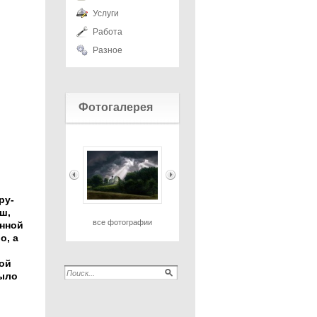
Услуги
Работа
Разное
Фотогалерея
ру-
ш,
все фотографии
онной
о, а
кой
было