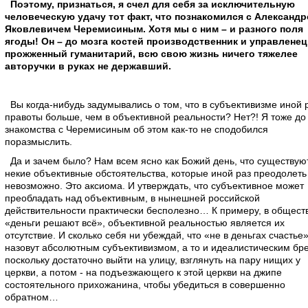
Поэтому, признаться, я счел для себя за исключительную
человеческую удачу тот факт, что познакомился с Александ
Яковлевичем Черемисиным. Хотя мы с ним – и разного поля
ягоды! Он – до мозга костей производственник и управленец,
прожженный гуманитарий, всю свою жизнь ничего тяжелее
авторучки в руках не державший.
Вы когда-нибудь задумывались о том, что в субъективизме иной 
правоты больше, чем в объективной реальности? Нет?! Я тоже до
знакомства с Черемисиным об этом как-то не сподобился
поразмыслить.
Да и зачем было? Нам всем ясно как Божий день, что существую
некие объективные обстоятельства, которые иной раз преодолеть
невозможно. Это аксиома. И утверждать, что субъективное может
преобладать над объективным, в нынешней российской
действительности практически бесполезно… К примеру, в обществ
«деньги решают всё», объективной реальностью является их
отсутствие. И сколько себя ни убеждай, что «не в деньгах счастье»
назовут абсолютным субъективизмом, а то и идеалистическим бр
поскольку достаточно выйти на улицу, взглянуть на пару нищих у
церкви, а потом - на подъезжающего к этой церкви на джипе
состоятельного прихожанина, чтобы убедиться в совершенно
обратном…