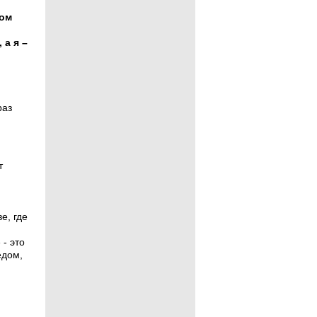
ром
 а я –
раз
т
е, где
 - это
едом,