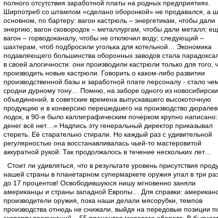
полного отсутствия заработной платы на родных предприятиях.
Ширпотреб со штампом «сделано оборонкой» не продавался, а ш
основном, по бартеру: вагон кастрюль – энергетикам, чтобы дали
энергию; вагон сковородок – металлургам, чтобы дали металл; е
вагон – горводоканалу, чтобы не отключил воду; следующий –
шахтерам, чтоб подбросили уголька для котельной… Экономика
подавляющего большинства оборонных заводов стала парадокса
в своей алогичности: они производили кастрюли только для того, 
производить новые кастрюли. Говорить о каком-либо развитии
производственной базы и заработной плате персоналу - стало че
сродни дурному тону… Помню, на заборе одного из новосибирски
объединений, в советские времена выпускавшего высокоточную
продукцию и в конверсию перешедшего на производство дюрале
лодок, в 90-е было каллиграфическим почерком крупно написано:
денег всё нет…» Надпись эту генеральный директор приказывал
стереть. Её старательно стирали. Но каждый раз с удивительной
регулярностью она восстанавливалась чьей-то мастеровитой
аккуратной рукой. Так продолжалось в течение нескольких лет…
Стоит ли удивляться, что в результате уровень присутствия прод
нашей страны в планетарном супермаркете оружия упал в три раз
до 17 процентов! Освободившуюся нишу мгновенно заняли
американцы и страны западной Европы… Для справки: американ
производители оружия, пока наши делали мясорубки, темпов
производства отнюдь не снижали, выйдя на передовые позиции п