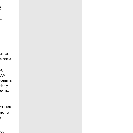
,
с
стное
смехом
е,
ода
орый в
Но у
рмаш»
,
енник
ию, а
м
о,