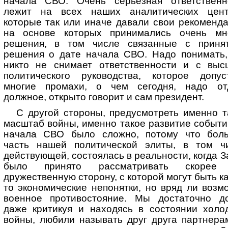
начала СВО. Очень серьезная ответственн
лежит на всех наших аналитических цент
которые так или иначе давали свои рекоменда
на основе которых принимались очень мн
решения, в том числе связанные с приня
решения о дате начала СВО. Надо понимать,
никто не снимает ответственности и с выс
политического руководства, которое допус
многие промахи, о чем сегодня, надо от
должное, открыто говорит и сам президент.
С другой стороны, предусмотреть именно т
масштаб войны, именно такое развитие событи
начала СВО было сложно, потому что бол
часть нашей политической элиты, в том ч
действующей, состоялась в реальности, когда З
было принято рассматривать скорее 
дружественную сторону, с которой могут быть к
то экономические непонятки, но вряд ли возм
военное противостояние. Мы достаточно до
даже критикуя и находясь в состоянии холо
войны, любили называть друг друга партнера