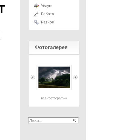
Т
Услуги
Работа
Разное
К
Фотогалерея
все фотографии