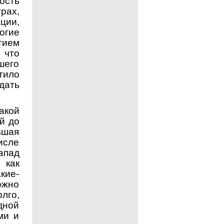
ость
рах,
ции,
огие
тием
 что
шего
тило
дать
акой
й до
ьшая
исле
апад
как
акие-
ожно
лго,
дной
ми и