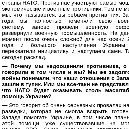
страны НАТО. Против нас участвуют самые мо
экономические и военные противники. Тем не м
мы, что называется, выгребаем против них. За
года мы полностью поменяли свою вое
систему, заново провели военную рефо
развернули военную промышленность. На да
момент после очень сложной для нас осени 
года и большого наступления Украин
перехватили инициативу и наступаем сами. Т
сегодня расклад.
— Почему мы недооценили противника, о
говорили в том числе и вы? Мы же задолг
войны понимали, что наши отношения с Зап
зашли в тупик. Или мы все-таки не представл
что НАТО будет оказывать столь масшта
помощь Украине?
— Это говорит об очень серьезных провалах н
разведки, которая не смогла вскрыть готовн
Запада помогать Украине, в том числе план
этой помощи, уже существовавшие на мо