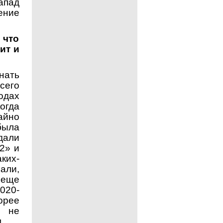
апад
ение
 что
ит и
нать
сего
одах
огда
айно
была
дали
2» и
ких-
али,
 еще
020-
орее
о не
.