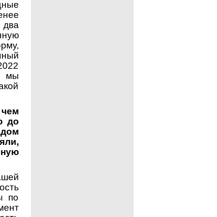
щные
енее
 два
нную
рму,
нный
2022
ы мы
акой
 чем
о до
адом
яли,
бную
ашей
ость
ы по
мент