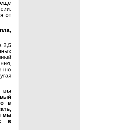
 еще
сии,
я от
пла,
 2,5
чных
мный
ния,
енно
угая
о вы
овый
ко в
ать,
й мы
сс в