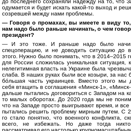
до последнего сохраняли надежду на то, что З
одумается и будет искать какой-то выход и реш
созревшей между нами проблемы.
— Говоря о промахах, вы имеете в виду то,
нам надо было раньше начинать, о чем говор
президент?
— И это тоже. И раньше надо было начи
спецоперацию, и не доводить ситуацию до в
этого. Нужно было понимать, что в 2014–2015 г
для России сложилась уникальная ситуация, к
нелегитимная власть на Украине была чрезвыч
слаба. В наших руках были все козыри, за нас 
бо́льшая часть украинцев. Вместо этого мы 
себя втащить в соглашения «Минск-1», «Минск-
дальше пытались договориться с Западом на ка
то малых оборотах. До 2020 года мы не поним
что на Западе просто выигрывают время, и все
пытались решить проблему мирным путем. С 2
го стало понятно, что военного конфликта, ск
всего, не избежать. Но даже тогда никт
рассматривал его настолько крупномасштабным