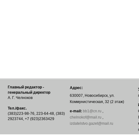
Главный редактор -
Адрес:
генеральный директор
630007, Новосибирск, ул.
А. Г. Челноков
Коммунистическая, 32 (2 этаж)
Тел./факс.
е-mail:
bb1@cn.ru
,
(383)223-98-76, 223-64-48, (383)
chelnokof@mail.ru
,
2923744, +7 (923)2363429
izdatelstvo.gazet@mail.ru