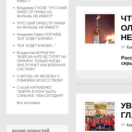
ИМЕЕТ!"
Владимир ГУСЕВ: "РУССКИЙ
ОРКЕСТР ПРАВА НА
ЧТ
ФАЛЬШЬ НЕ ИМЕЕТ!"
"РУССКИЙ ОРКЕСТР ПРАВА
О
НА ФАЛЬШЬ НЕ ИМЕЕТ!"
Академик Павел ЛОГАЧЁВ:
НЕ
"БОГ БУДЕТ БЛИЗКО..."
"БОГ БУДЕТ БЛИЗКО..."
Ко
Владислав ШУРЫГИН:
"ВОЙСКА НАТО ВСТУПЯТ НА
Рос
УКРАИНУ, ТОЛЬКО КОГДА
сер
ОНА РУХНЕТ КАК ВОЕННАЯ
СИСТЕМА"
СЧИТАТЬ ЛИ ЖЕЛЕЗКУ С
ПОМОЙКИ ИСКУССТВОМ?
Стасий НАТАЛЕНКО:
"ЗАВТРА Я ХОЧУ БЫТЬ
СИЛЬНЕЕ, ЧЕМ СЕГОДНЯ!"
Все интервью
УВ
Г
Ко
архив новостей