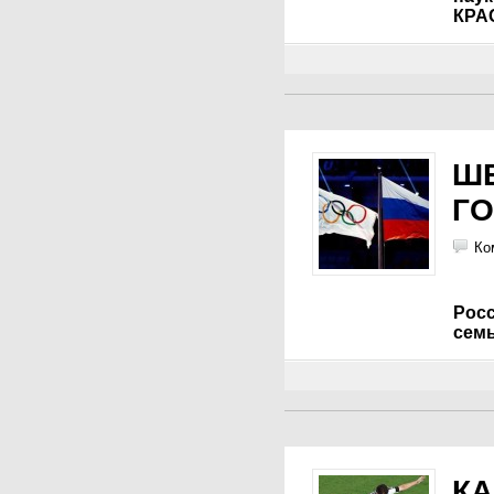
КРА
ШЕ
ГО
Ко
Рос
сем
КА