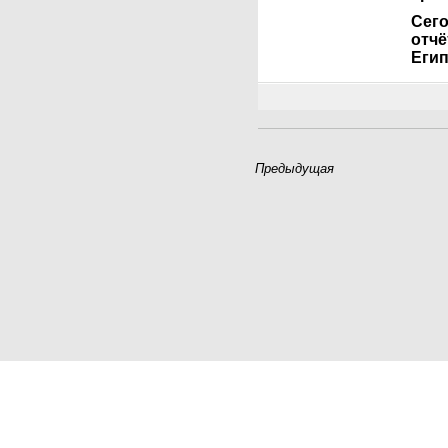
Сег
отчё
Еги
Предыдущая