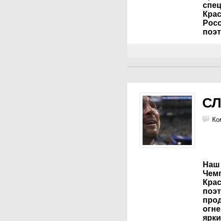
спе
Крас
Росс
поэт
С
Ко
Наш
Чем
Крас
поэт
про
огн
ярк