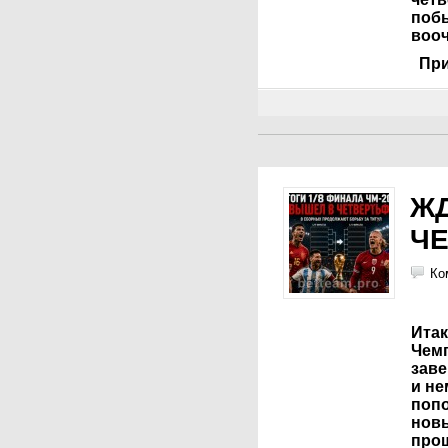
побы
вооч
Прис
Ж
Ч
Ко
Итак
Чемп
заве
и не
поп
нов
про