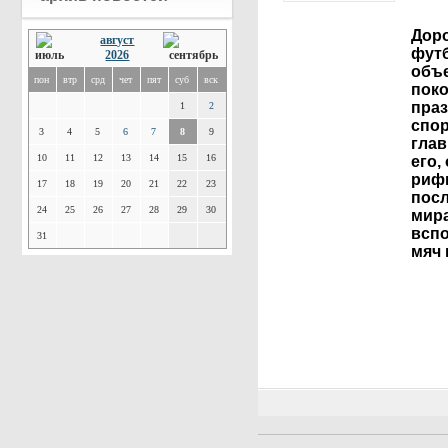
Доро
август
футб
2026
объ
пон
втр
срд
чет
пят
суб
вск
поко
праз
1
2
спор
3
4
5
6
7
8
9
глав
10
11
12
13
14
15
16
его,
риф
17
18
19
20
21
22
23
пос
24
25
26
27
28
29
30
мира
вспо
31
мяч 