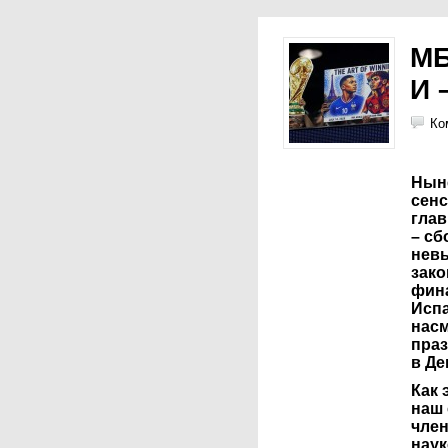
МБ
И 
Ко
Нын
сен
гла
– сб
нев
зако
фин
Испа
нас
праз
в Де
Как 
наш 
член
нау