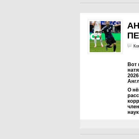
АН
ПЕ
Ко
Вот 
нат
2026
Англ
О нё
рас
кор
член
нау