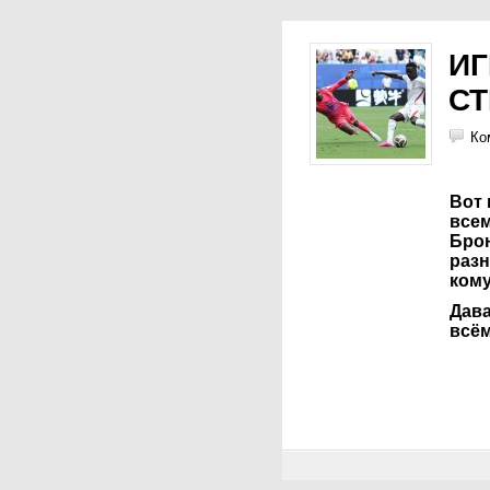
ИГ
СТ
Ко
Вот 
все
Бро
разн
кому
Дава
всём