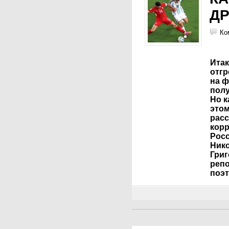
ДР
Ко
Итак
отг
на ф
пол
Но к
это
рас
корр
Росс
Нико
Григ
реп
поэ