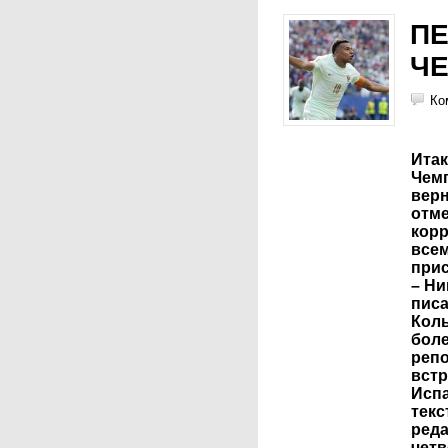
П
Ч
Ко
Итак
Чемп
вер
отме
корр
всем
прис
– Ни
писа
Коль
боле
репо
встр
Испа
текс
ред
четв