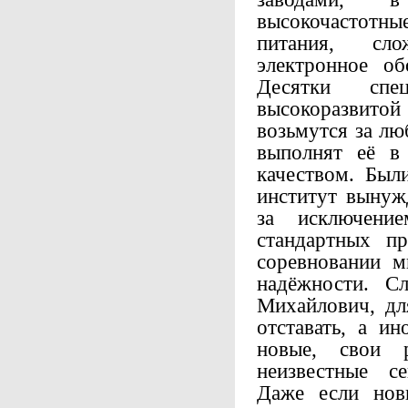
высокочастотн
питания, сл
электронное об
Десятки спе
высокоразвитой
возьмутся за л
выполнят её в
качеством. Был
институт вынужд
за исключение
стандартных п
соревновании м
надёжности. Сл
Михайлович, дл
отставать, а и
новые, свои р
неизвестные с
Даже если нов