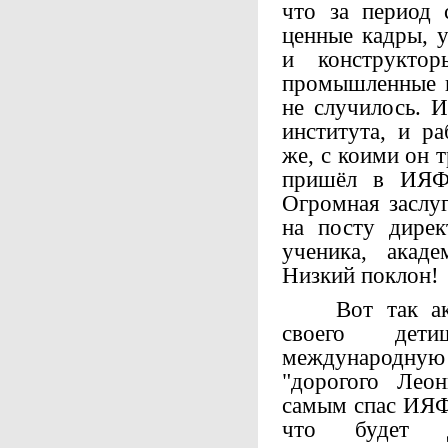
что за период 
ценные кадры, 
и конструктор
промышленные п
не случилось. И
института, и р
же, с коими он т
пришёл в ИЯФ 
Огромная заслуг
на посту дире
ученика, акаде
Низкий поклон!
Вот так акад
своего дети
международную
"дорогого Лео
самым спас ИЯФ 
что будет д