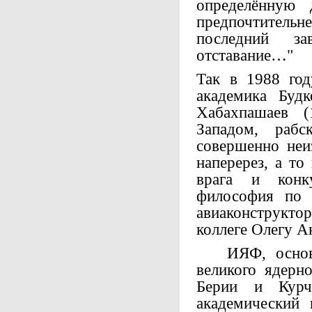
определённую 
предпочтительн
последний з
отставание…"
Так в 1988 го
академика Будк
Хабахпашаев (
Западом, раб
совершенно неи
наперерез, а то
врага и конк
философия по 
авиаконструкт
коллеге Олегу 
ИЯФ, основан
великого ядерн
Берии и Кур
академический 