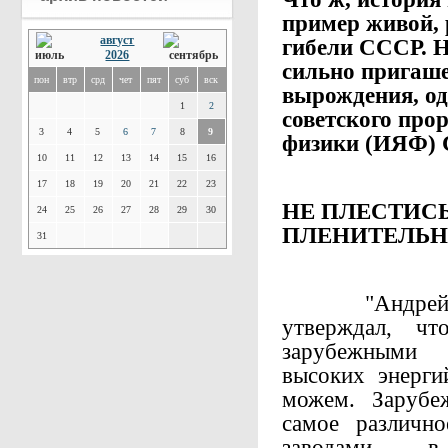
пример живой,
август
гибели СССР. Н
2026
сильно пригаш
пон
втр
срд
чет
пят
суб
вск
вырождения, од
1
2
советского про
3
4
5
6
7
8
9
физики (ИЯФ) 
10
11
12
13
14
15
16
17
18
19
20
21
22
23
НЕ ПЛЕСТИСЬ
24
25
26
27
28
29
30
ПЛЕНИТЕЛЬН
31
"Андрей Ми
утверждал, чт
зарубежными 
высоких энерги
можем. Зарубе
самое различно
заводами,