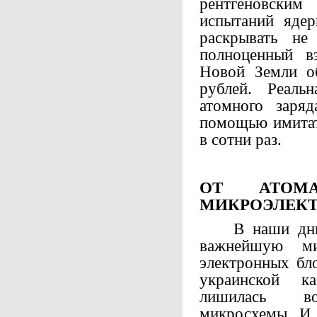
рентгеновским
испытаний ядер
раскрывать не
полноценный в
Новой Земли о
рублей. Реаль
атомного заря
помощью имитат
в сотни раз.
ОТ АТО
МИКРОЭЛЕК
В наши дни И
важнейшую ми
электронных бл
украинской к
лишилась во
микросхемы. И 