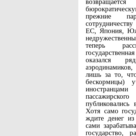
возвращаетс
бюрократическ
прежние па
сотрудничеству
ЕС, Япония, Ю
недружественн
теперь рас
государственна
оказался ря
аэродинамиков,
лишь за то, чт
бескормицы) у
иностранцами
пассажирского 
публиковались 
Хотя само госу
ждите денег из
сами зарабатыв
государство, р