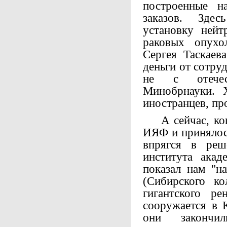
построенные н
заказов. Зде
установку нейт
раковых опухо
Сергея Таскаева
деньги от сотру
не с отечес
Минобрнауки. 
иностранцев, про
А сейчас, когд
ИЯФ и принялось
впрягся в реш
института акад
показал нам "н
(Сибирского ко
гигантского ре
сооружается в К
они законч