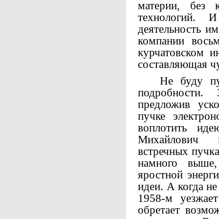
материи, без 
технологий. 
деятельность им
компании вось
курчатовском и
составляющая ч
Не буду пуск
подробности.
предложив уско
пучке электро
воплотить иде
Михайлович п
встречных пучка
намного выше
яростной энерг
идеи. А когда н
1958-м уезжае
обретает возмо