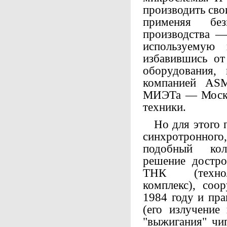
производить сво
применяя бе
производства —
используемую
избавившись от
оборудования, 
компанией ASM
МИЭТа — Москов
техники.
Но для этого п
синхротронно
подобный кол
решение достро
ТНК (технол
комплекс), соо
1984 году и пра
(его излучение
"выжигания" ч