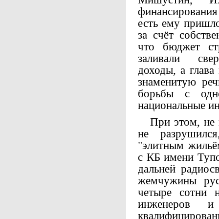
финансирования
есть ему пришло
за счёт собств
что бюджет ст
заливали свер
доходы, а глава
знаменитую ре
борьбы с одн
национальные ин
При этом, не 
не разрушилс
"элитным жильём
с КБ имени Тупо
дальней радиос
жемчужины рус
четыре сотни н
инженеров и
квалифицирова