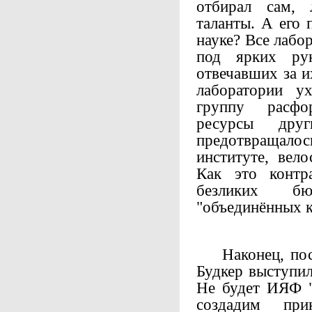
отбирал сам, 
таланты. А его 
науке? Все лаб
под ярких рук
отвечавших за и
лаборатории у
группу расфо
ресурсы дру
предотвращал
институте, вел
Как это контр
безликих бю
"объединённых 
Наконец, посл
Будкер выступи
Не будет ИЯФ "
создадим пр