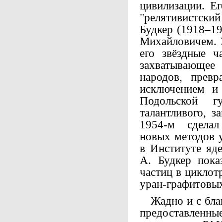
цивилизации. Е
"релятивистс
Будкер (1918–19
Михайловичем. У
его звёздные ч
захватывающее
народов, прев
исключением и
Подольской г
талантливого, з
1954-м сделал
новых методов 
в Институте яд
А. Будкер пока
частиц в циклот
уран-графитовых
Жадно и с благ
предоставленны