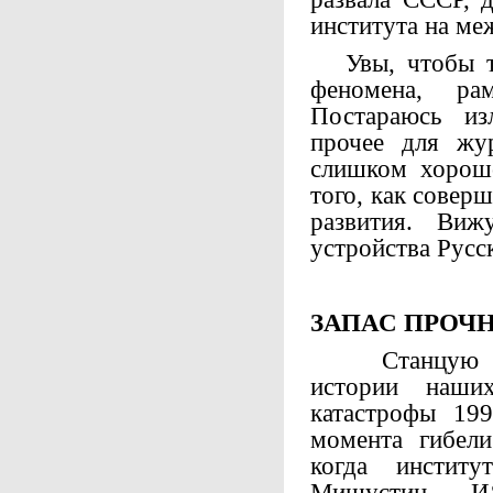
института на ме
Увы, чтобы тол
феномена, ра
Постараюсь из
прочее для жу
слишком хорошо
того, как совер
развития. Ви
устройства Рус
ЗАПАС ПРОЧ
Станцую от п
истории наши
катастрофы 199
момента гибел
когда инстит
Мишустин, И