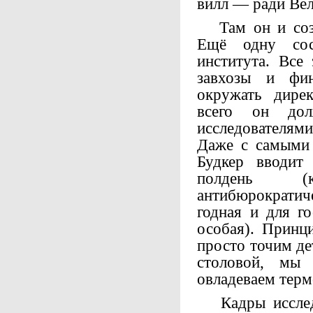
вилл — ради Вел
Там он и созд
Ещё одну сос
института. Все
завхозы и фи
окружать дирек
всего он дол
исследователя
Даже с самыми 
Будкер вводит
полдень (
антибюрократи
годная и для г
особая). Принц
просто точим де
столовой, мы
овладеваем терм
Кадры исследо