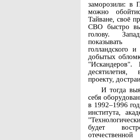
заморозили: в 
можно обойтис
Тайване, своё п
СВО быстро вы
голову. Запа
показывать э
голландского и
добытых обломк
"Искандеров".
десятилетия, 
проекту, достра
И тогда выясн
себя оборудован
в 1992–1996 год
института, ака
"Технологичес
будет востр
отечественно