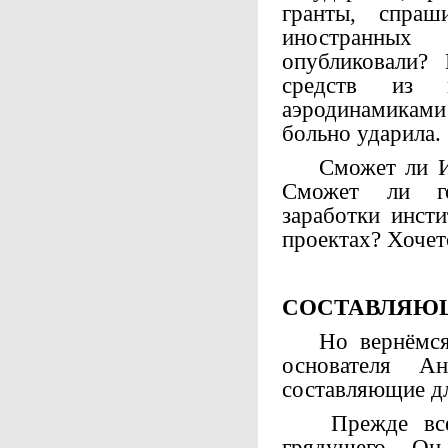
гранты, спраш
иностранны
опубликовали?
средств из 
аэродинамиками
больно ударила.
Сможет ли ИЯФ
Сможет ли го
заработки инст
проектах? Хочет
СОСТАВЛЯЮЩ
Но вернёмся 
основателя А
составляющие дл
Прежде всего
грядущего. Он