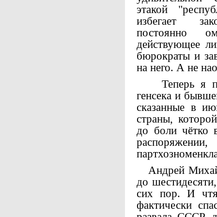
этакой "респу
избегает зако
постоянно ом
действующее ли
бюрократы и за
на него. А не на
Теперь я пон
генсека и бывш
сказанные в ию
страны, которо
до боли чётко 
распоряжении
партхозноменкла
Андрей Михайло
до шестидесяти,
сих пор. И чтя
фактически сп
развала СССР, 