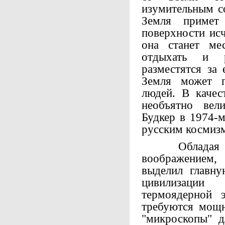
изумительным с
Земля примет
поверхности исч
она станет ме
отдыхать и р
разместятся за
Земля может п
людей. В качес
необъятно вел
Будкер в 1974-м
русским космиз
Обладая ве
воображением,
выделил главну
цивилизаци
термоядерной 
требуются мощн
"микроскопы" д