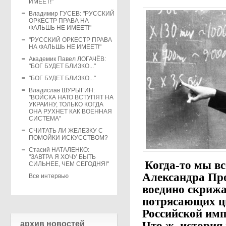
ИМЕЕТ!"
Владимир ГУСЕВ: "РУССКИЙ
ОРКЕСТР ПРАВА НА
ФАЛЬШЬ НЕ ИМЕЕТ!"
"РУССКИЙ ОРКЕСТР ПРАВА
НА ФАЛЬШЬ НЕ ИМЕЕТ!"
Академик Павел ЛОГАЧЁВ:
"БОГ БУДЕТ БЛИЗКО..."
"БОГ БУДЕТ БЛИЗКО..."
Владислав ШУРЫГИН:
"ВОЙСКА НАТО ВСТУПЯТ НА
УКРАИНУ, ТОЛЬКО КОГДА
ОНА РУХНЕТ КАК ВОЕННАЯ
СИСТЕМА"
СЧИТАТЬ ЛИ ЖЕЛЕЗКУ С
ПОМОЙКИ ИСКУССТВОМ?
Стасий НАТАЛЕНКО:
"ЗАВТРА Я ХОЧУ БЫТЬ
Когда-то мы в
СИЛЬНЕЕ, ЧЕМ СЕГОДНЯ!"
Александра Про
Все интервью
воедино скрижа
потрясающих ц
Российской имп
архив новостей
Что ж, история