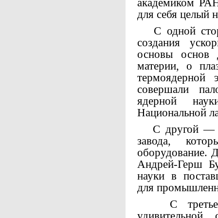
академиком РАН
для себя целый 
С одной стор
создания ускор
основы основ 
материи, о пла
термоядерной 
совершали пал
ядерной нау
Национальной л
С другой — И
завода, кото
оборудование. Д
Андрей-Герш Бу
науки в постав
для промышленн
С третьей
удивительной 