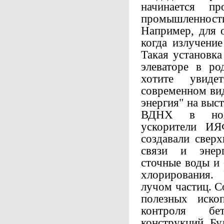
начинается пр
промышленнос
Например, для 
когда излучени
Такая установк
элеваторе в р
хотите увид
современном вид
энергия" на выст
ВДНХ в нояб
ускорители ИЯ
создавали свер
связи и энерг
сточные воды и 
хлорирования.
лучом частиц. С
полезных иско
контроля бе
конструкций. Бу