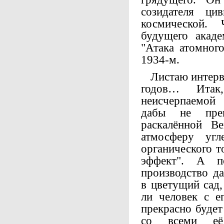
созидателя ци
космической.
будущего акаде
"Атака атомного
1934-м.
Листаю интервь
годов… Итак
неисчерпаемой
дабы не пре
раскалённой В
атмосферу угл
органического т
эффект". А п
производство д
в цветущий сад,
ли человек с е
прекрасно будет
со всеми её