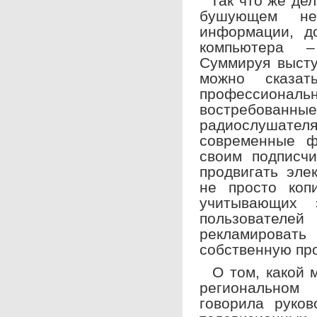
Так что же дел
бушующем н
информации, д
компьютера –
Суммируя высту
можно сказат
профессионал
востребованные
радиослушателя
современные ф
своим подписчи
продвигать эле
не просто коп
учитывающих 
пользователей
рекламировать
собственную пр
О том, какой м
региональном
говорила руков