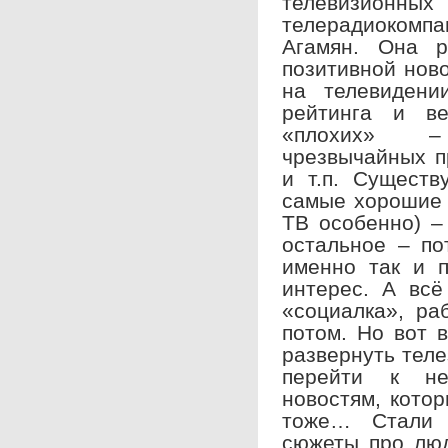
телевизионных
телерадиоком
Агамян. Она 
позитивной ново
на телевидени
рейтинга и ве
«плохих» –
чрезвычайных пр
и т.п. Существ
самые хорошие 
ТВ особенно) –
остальное – по
именно так и п
интерес. А всё
«социалка», ра
потом. Но вот 
развернуть теле
перейти к не
новостям, кото
тоже… Стали 
сюжеты про люд