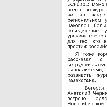
«
Сибирь: момен
агентство журн
не на всеро
региональном 
накоплен боль
объединение 
уровень такого 
для тех, кто 
престиж российс
Я тоже корот
рассказал о
сотрудниче
журналистами,
развивать жур
Казахстана.
Ветеран пав
Анатолий Черня
встрече орд
Новосибирско