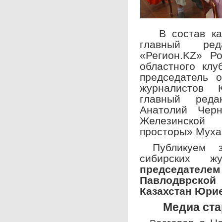
В состав каза
главный ред
«Регион.KZ» Р
областного клу
председатель 
журналистов 
главный реда
Анатолий Черн
Железинской 
просторы» Муха
Публикуем з
сибирских жу
председате
Павлодврск
Казахстан Юр
Медиа ста