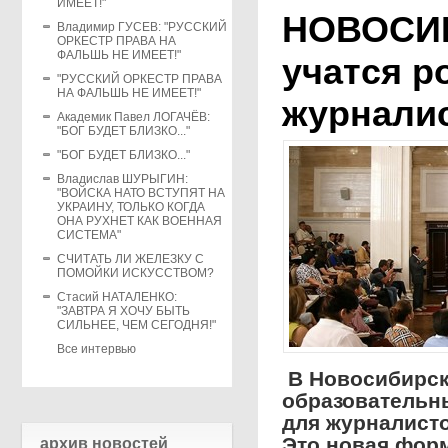
ИМЕЕТ!"
НОВОСИБ
Владимир ГУСЕВ: "РУССКИЙ
ОРКЕСТР ПРАВА НА
ФАЛЬШЬ НЕ ИМЕЕТ!"
учатся р
"РУССКИЙ ОРКЕСТР ПРАВА
НА ФАЛЬШЬ НЕ ИМЕЕТ!"
журнали
Академик Павел ЛОГАЧЁВ:
"БОГ БУДЕТ БЛИЗКО..."
"БОГ БУДЕТ БЛИЗКО..."
Владислав ШУРЫГИН:
"ВОЙСКА НАТО ВСТУПЯТ НА
УКРАИНУ, ТОЛЬКО КОГДА
ОНА РУХНЕТ КАК ВОЕННАЯ
СИСТЕМА"
СЧИТАТЬ ЛИ ЖЕЛЕЗКУ С
ПОМОЙКИ ИСКУССТВОМ?
Стасий НАТАЛЕНКО:
"ЗАВТРА Я ХОЧУ БЫТЬ
СИЛЬНЕЕ, ЧЕМ СЕГОДНЯ!"
Все интервью
В Новосибирс
образовательн
для журналист
Это новая фор
архив новостей