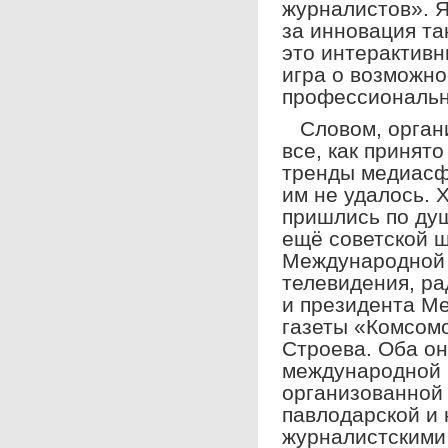
журналистов». Я
за инновация та
это интерактивн
игра о возможн
профессиональн
Слово
м, орга
все, как принят
тренды медиа­сф
им не удалось. 
пришлись по ду
ещё советской 
Международной 
телевидения, ра
и президента М
газеты «
Комсомо
Строева. Оба он
международной 
организованной 
павлодарской и
журналистскими 