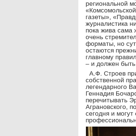
региональной м
«Комсомольской
газеты», «Правд
журналистика ни
пока жива сама 
очень стремител
форматы, но сут
остаются прежн
главному прави
– и должен быть 
А.Ф. Строев пр
собственной пра
легендарного Ва
Геннадия Бочар
перечитывать Э
Аграновского, п
сегодня и могут
профессиональн