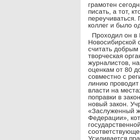
грамотен сегодня
писать, а тот, к
переучиваться. 
коллег и было о
Проходил он в 
Новосибирской о
считать добрым
творческая орга
журналистов, н
оценкам от 80 д
совместно с ре
линию проводит
власти на места
поправки в зако
новый закон. Уч
«Заслуженный ж
Федерации», кот
государственно
соответствующе
Усиливается пр