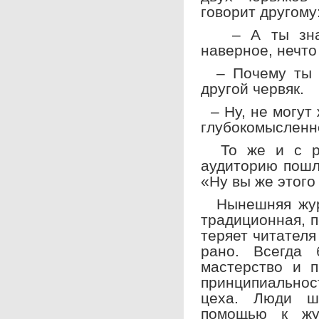
говорит другому
– А ты знаеш
наверное, нечто
– Почему ты т
другой червяк.
– Ну, не могут
глубокомысленн
То же и с рей
аудиторию пошл
«Ну вы же этого
Нынешняя журн
традиционная, 
теряет читателя
рано. Всегда 
мастерство и п
принципиально
цеха. Люди ш
помощью к жу