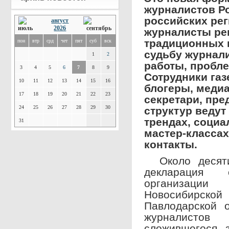
журналистов Ро
российских рег
август
2026
журналисты ре
традиционных 
пон
втр
срд
чет
пят
суб
вск
судьбу журнал
1
2
работы, пробле
3
4
5
6
7
8
9
Сотрудники газ
10
11
12
13
14
15
16
блогеры, меди
17
18
19
20
21
22
23
секретари, пре
24
25
26
27
28
29
30
структур ведут
трендах, социа
31
мастер-класса
контакты.
Около десяти
декларация 
организац
Новосибирс
Павлодарской 
журналистов
сложившегося 