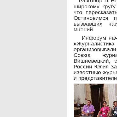
азговор в Н
Р
широкому кругу
что пересказат
Остановимся 
вызвавших на
мнений.
Инфорум начал
«Журналистик
организовывал
Союза журна
Вишневецкий, 
России Юлия За
известные журн
и представители