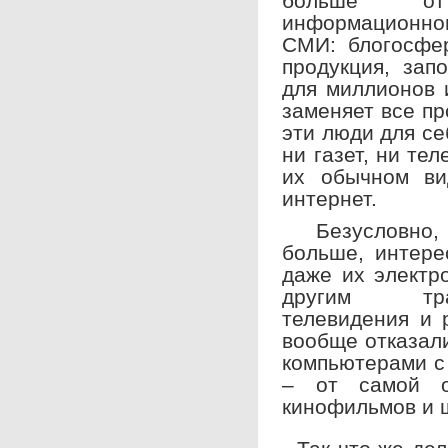
больше от
информационно
СМИ: блогосфер
продукция, зап
для миллионов 
заменяет все п
эти люди для се
ни газет, ни те
их обычном ви
интернет.
Безусловно, 
больше, интере
даже их электр
другим тра
телевидения и 
вообще отказали
компьютерами с 
– от самой о
кинофильмов и 