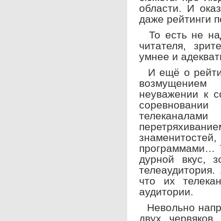
области. И ока
даже рейтинги п
То есть не на
читателя, зрит
умнее и адекват
И ещё о рейтин
возмущением
неуважении к с
соревновании
телеканалами
перетряхив
знаменитостей
программами… 
дурной вкус, з
телеаудитория.
что их телека
аудитории.
Невольно напра
двух червяков 