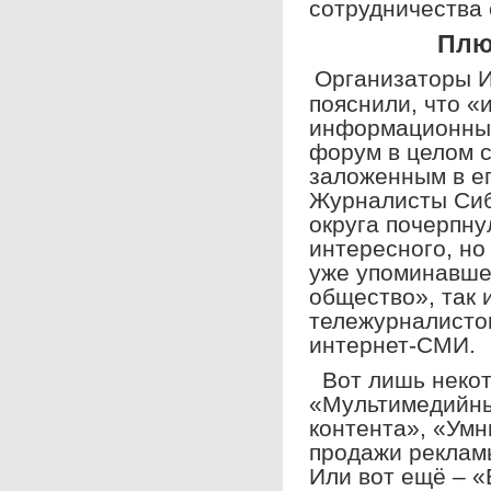
сотрудничества 
Плю
Организаторы 
пояснили, что «
информационный
форум в целом с
заложенным в е
Журналисты Сиб
округа почерпну
интересного, но 
уже упоминавше
общество», так 
тележурналистов
интернет-СМИ.
Вот лишь некот
«Мультимедийны
контента», «Ум
продажи реклам
Или вот ещё – 