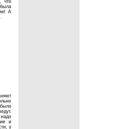
, что
 была
ие! А
.
няют
ольно
 было
едут.
 надо
ние и
ти, у