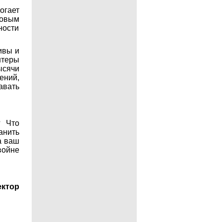
огает
новым
ности
ивы и
нтеры
сячи
ений,
авать
? Что
анить
а ваш
войне
ктор