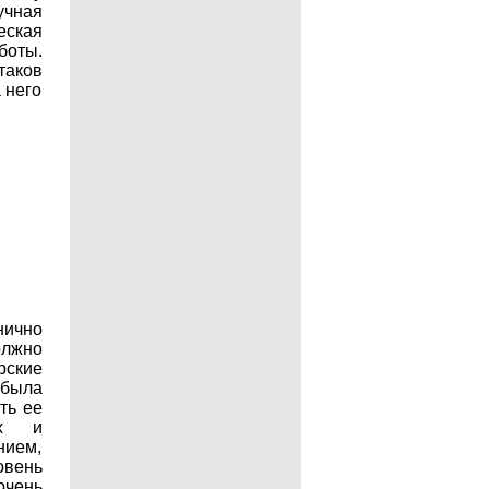
учная
еская
боты.
таков
 него
ично
олжно
рские
 была
ть ее
их и
нием,
овень
очень