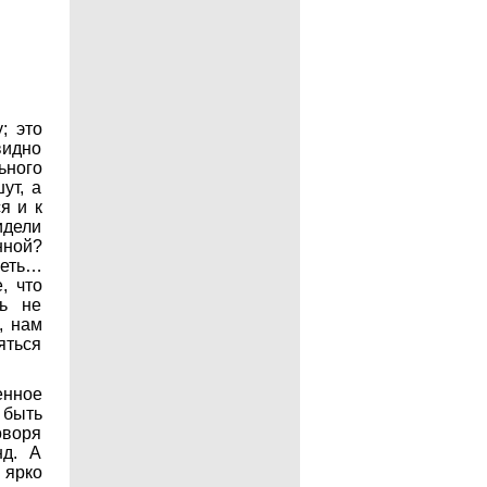
; это
видно
ьного
ут, а
я и к
идели
ной?
реть…
, что
ть не
, нам
яться
енное
 быть
оворя
нд. А
 ярко