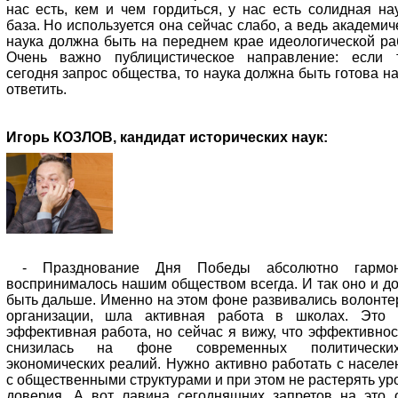
нас есть, кем и чем гордиться, у нас есть солидная на
база. Но используется она сейчас слабо, а ведь академич
наука должна быть на переднем крае идеологической ра
Очень важно публицистическое направление: если 
сегодня запрос общества, то наука должна быть готова на
ответить.
Игорь КОЗЛОВ, кандидат исторических наук:
- Празднование Дня Победы абсолютно гармон
воспринималось нашим обществом всегда. И так оно и д
быть дальше. Именно на этом фоне развивались волонте
организации, шла активная работа в школах. Это
эффективная работа, но сейчас я вижу, что эффективнос
снизилась на фоне современных политическ
экономических реалий. Нужно активно работать с населе
с общественными структурами и при этом не растерять ур
доверия. А вот лавина сегодняшних запретов на это 