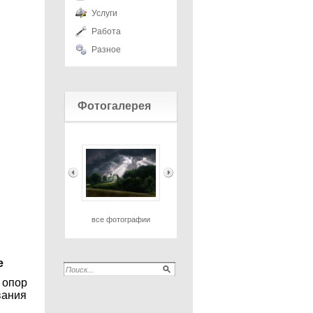
Услуги
Работа
Разное
Фотогалерея
все фотографии
е
 опор
вания