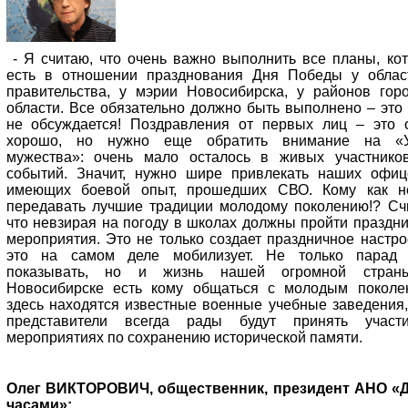
- Я считаю, что очень важно выполнить все планы, ко
есть в отношении празднования Дня Победы у облас
правительства, у мэрии Новосибирска, у районов гор
области. Все обязательно должно быть выполнено – это
не обсуждается! Поздравления от первых лиц – это 
хорошо, но нужно еще обратить внимание на «У
мужества»: очень мало осталось в живых участнико
событий. Значит, нужно шире привлекать наших офиц
имеющих боевой опыт, прошедших СВО. Кому как 
передавать лучшие традиции молодому поколению!? Сч
что невзирая на погоду в школах должны пройти праздн
мероприятия. Это не только создает праздничное настро
это на самом деле мобилизует. Не только парад
показывать, но и жизнь нашей огромной стран
Новосибирске есть кому общаться с молодым поколе
здесь находятся известные военные учебные заведения,
представители всегда рады будут принять участ
мероприятиях по сохранению исторической памяти.
Олег ВИКТОРОВИЧ, общественник, президент АНО «
часами»: