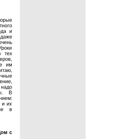
торые
тного
ода и
 даже
очень
роки
в тех
еров,
не им
итаю,
ичные
ение,
 надо
ы. В
нием:
 и их
ие в
Дом с