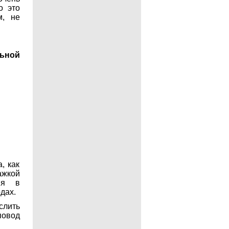
о это
м, не
ьной
, как
ажкой
ия в
дах.
слить
повод