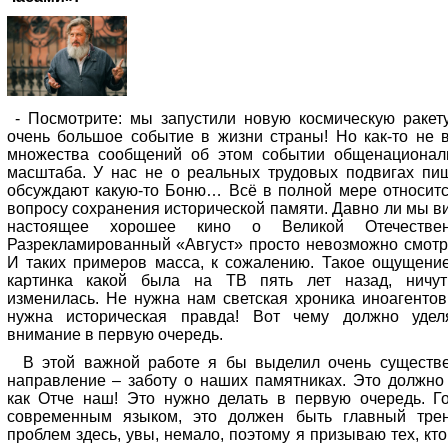
- Посмотрите: мы запустили новую космическую ракету
очень большое событие в жизни страны! Но как-то не 
множества сообщений об этом событии общенационал
масштаба. У нас не о реальных трудовых подвигах пиш
обсуждают какую-то Боню… Всё в полной мере относитс
вопросу сохранения исторической памяти. Давно ли мы в
настоящее хорошее кино о Великой Отечествен
Разрекламированный «Август» просто невозможно смот
И таких примеров масса, к сожалению. Такое ощущение
картинка какой была на ТВ пять лет назад, ничу
изменилась. Не нужна нам светская хроника иноагентов
нужна историческая правда! Вот чему должно удел
внимание в первую очередь.
В этой важной работе я бы выделил очень существ
направление – заботу о наших памятниках. Это должно
как Отче наш! Это нужно делать в первую очередь. Г
современным языком, это должен быть главный тре
проблем здесь, увы, немало, поэтому я призываю тех, кто