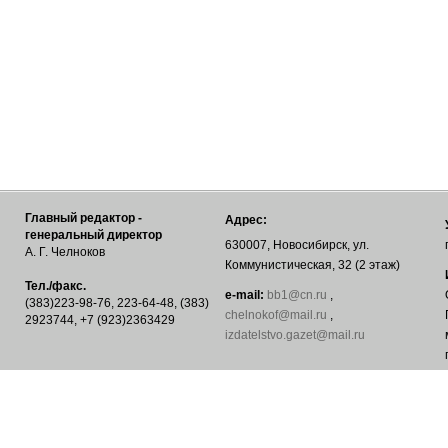
Главный редактор -
Адрес:
генеральный директор
630007, Новосибирск, ул.
А. Г. Челноков
Коммунистическая, 32 (2 этаж)
Тел./факс.
е-mail:
bb1@cn.ru
,
(383)223-98-76, 223-64-48, (383)
chelnokof@mail.ru
,
2923744, +7 (923)2363429
izdatelstvo.gazet@mail.ru