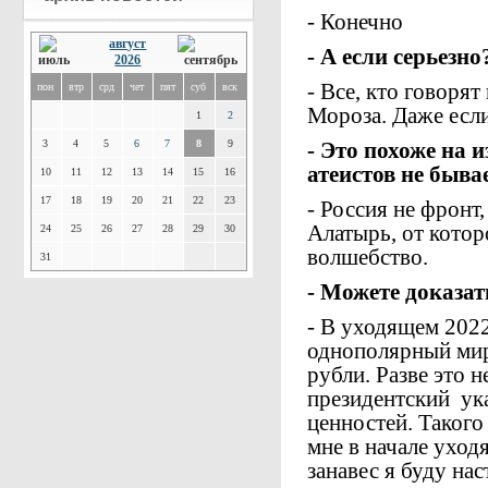
- Конечно
август
- А если серьезно
2026
- Все, кто говорят
пон
втр
срд
чет
пят
суб
вск
Мороза. Даже если
1
2
3
4
5
6
7
8
9
- Это похоже на 
атеистов не бывает
10
11
12
13
14
15
16
17
18
19
20
21
22
23
- Россия не фронт
Алатырь, от котор
24
25
26
27
28
29
30
волшебство.
31
- Можете доказат
- В уходящем 2022
однополярный мир 
рубли. Разве это
президентский ук
ценностей. Такого
мне в начале уходя
занавес я буду на