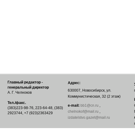
Главный редактор -
Адрес:
генеральный директор
630007, Новосибирск, ул.
А. Г. Челноков
Коммунистическая, 32 (2 этаж)
Тел./факс.
е-mail:
bb1@cn.ru
,
(383)223-98-76, 223-64-48, (383)
chelnokof@mail.ru
,
2923744, +7 (923)2363429
izdatelstvo.gazet@mail.ru