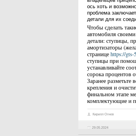
владельцев прицепо
ось хоть и возможно
проблема заключает
детали для их соед
Чтобы сделать так
автомобиля своими
детали: ступицы, п
амортизаторы (жела
странице
https://gts-
ступицы при помощ
устанавливайте соо
сорока процентов о
Заранее разметьте в
крепления и очисти
финальном этапе ме
комплектующие и пр
Кирилл Огнев
29.05.2024