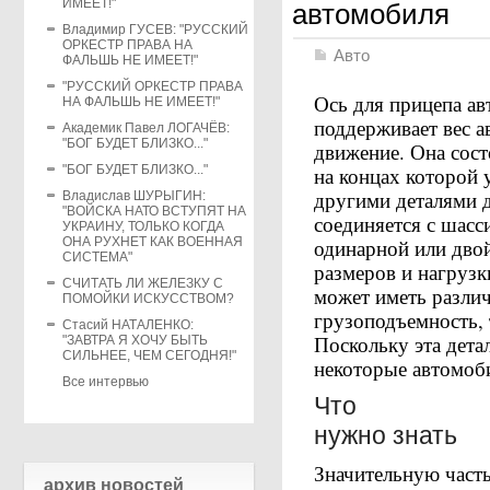
ИМЕЕТ!"
автомобиля
Владимир ГУСЕВ: "РУССКИЙ
ОРКЕСТР ПРАВА НА
Авто
ФАЛЬШЬ НЕ ИМЕЕТ!"
"РУССКИЙ ОРКЕСТР ПРАВА
Ось для прицепа а
НА ФАЛЬШЬ НЕ ИМЕЕТ!"
поддерживает вес а
Академик Павел ЛОГАЧЁВ:
"БОГ БУДЕТ БЛИЗКО..."
движение. Она сост
"БОГ БУДЕТ БЛИЗКО..."
на концах которой 
другими деталями 
Владислав ШУРЫГИН:
"ВОЙСКА НАТО ВСТУПЯТ НА
соединяется с шасс
УКРАИНУ, ТОЛЬКО КОГДА
ОНА РУХНЕТ КАК ВОЕННАЯ
одинарной или двой
СИСТЕМА"
размеров и нагрузк
СЧИТАТЬ ЛИ ЖЕЛЕЗКУ С
может иметь различ
ПОМОЙКИ ИСКУССТВОМ?
грузоподъемность, 
Стасий НАТАЛЕНКО:
Поскольку эта дета
"ЗАВТРА Я ХОЧУ БЫТЬ
СИЛЬНЕЕ, ЧЕМ СЕГОДНЯ!"
некоторые автомоб
Все интервью
Что
нужно знать
Значительную часть
архив новостей