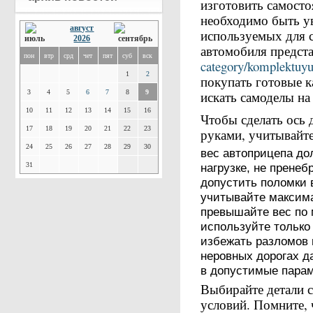
изготовить самосто
необходимо быть ув
август
используемых для с
2026
автомобиля предст
пон
втр
срд
чет
пят
суб
вск
category/komplektuyus
1
2
покупать готовые 
3
4
5
6
7
8
9
искать самоделы н
10
11
12
13
14
15
16
Чтобы сделать ось 
17
18
19
20
21
22
23
руками, учитывайт
24
25
26
27
28
29
30
вес автоприцепа до
31
нагрузке, не пренеб
допустить поломки в
учитывайте максим
превышайте вес по 
используйте только
избежать разломов 
неровных дорогах да
в допустимые пара
Выбирайте детали 
условий. Помните, 