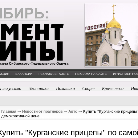
азета Сибирского Федерального Округа
АКЦИЯ
ВАКАНСИИ
РЕКЛАМА В ГАЗЕТЕ
РЕКЛАМА НА САЙТЕ
ИНФОРМЕР НО
и искусство
Экономика
Политика
Спорт
Кроме того
Ин
Купить "Курганские прицепы"
Главная
Новости от пратнеров
Авто
демократичной цене
Купить "Курганские прицепы" по само