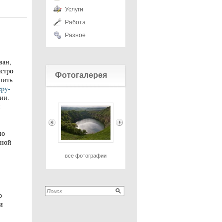
Услуги
Работа
Разное
ван,
ыстро
Фотогалерея
пить
epy-
ии.
но
сной
все фотографии
о
и