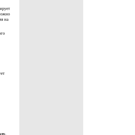
ирует
можно
мя на
ого
ует
ду.