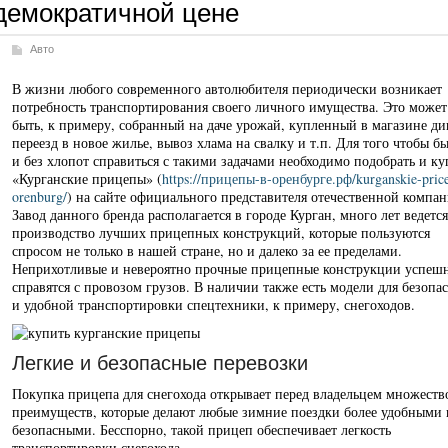
демократичной цене
Авто
В жизни любого современного автолюбителя периодически возникает
потребность транспортирования своего личного имущества. Это может
быть, к примеру, собранный на даче урожай, купленный в магазине ди
переезд в новое жилье, вывоз хлама на свалку и т.п. Для того чтобы б
и без хлопот справиться с такими задачами необходимо подобрать и ку
«Курганские прицепы» (
https://прицепы-в-оренбурге.рф/kurganskie-pric
orenburg/
) на сайте официального представителя отечественной компан
Завод данного бренда располагается в городе Курган, много лет ведется
производство лучших прицепных конструкций, которые пользуются
спросом не только в нашей стране, но и далеко за ее пределами.
Неприхотливые и невероятно прочные прицепные конструкции успеш
справятся с провозом грузов. В наличии также есть модели для безопа
и удобной транспортировки спецтехники, к примеру, снегоходов.
Легкие и безопасные перевозки
Покупка прицепа для снегохода открывает перед владельцем множеств
преимуществ, которые делают любые зимние поездки более удобными 
безопасными. Бесспорно, такой прицеп обеспечивает легкость
транспортировки снегохода.