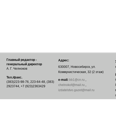
Главный редактор -
Адрес:
генеральный директор
630007, Новосибирск, ул.
А. Г. Челноков
Коммунистическая, 32 (2 этаж)
Тел./факс.
е-mail:
bb1@cn.ru
,
(383)223-98-76, 223-64-48, (383)
chelnokof@mail.ru
,
2923744, +7 (923)2363429
izdatelstvo.gazet@mail.ru