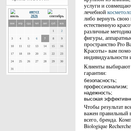
услуги и совмещаю
лечебной
косметол
август
2026
либо вернуть свою 
естественную красо
пон
втр
срд
чет
пят
суб
вск
различные методик
1
2
фигуры, аппаратны
3
4
5
6
7
8
9
пространство Pro B
10
11
12
13
14
15
16
Красоты» вам помо
17
18
19
20
21
22
23
индивидуальности и
24
25
26
27
28
29
30
Клиенты выбирают 
31
гарантии:
безопасность;
профессионализм;
надежность;
высокая эффективн
Чтобы результат вс
важен правильный 
всего, бренда. Ко
Biologique Recherc