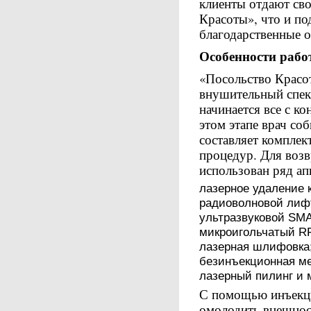
клиенты отдают св
Красоты», что и п
благодарственные 
Особенности раб
«Посольство Красо
внушительный спек
начинается все с к
этом этапе врач соб
составляет комплек
процедур. Для воз
использован ряд ап
лазерное удаление 
радиоволновой лиф
ультразвуковой SM
микроигольчатый R
лазерная шлифовка
безинъекционная ме
лазерный пилинг и 
С помощью инъекц
омолодить внешнос