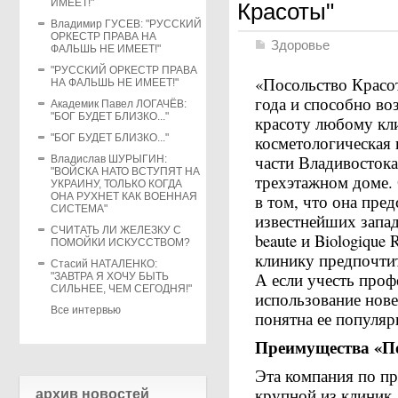
ИМЕЕТ!"
Красоты"
Владимир ГУСЕВ: "РУССКИЙ
ОРКЕСТР ПРАВА НА
Здоровье
ФАЛЬШЬ НЕ ИМЕЕТ!"
"РУССКИЙ ОРКЕСТР ПРАВА
«Посольство Красо
НА ФАЛЬШЬ НЕ ИМЕЕТ!"
года и способно во
Академик Павел ЛОГАЧЁВ:
"БОГ БУДЕТ БЛИЗКО..."
красоту любому кли
"БОГ БУДЕТ БЛИЗКО..."
косметологическая 
части Владивостока
Владислав ШУРЫГИН:
"ВОЙСКА НАТО ВСТУПЯТ НА
трехэтажном доме.
УКРАИНУ, ТОЛЬКО КОГДА
ОНА РУХНЕТ КАК ВОЕННАЯ
в том, что она пре
СИСТЕМА"
известнейших запад
СЧИТАТЬ ЛИ ЖЕЛЕЗКУ С
beaute и Biologique 
ПОМОЙКИ ИСКУССТВОМ?
клинику предпочти
Стасий НАТАЛЕНКО:
А если учесть проф
"ЗАВТРА Я ХОЧУ БЫТЬ
СИЛЬНЕЕ, ЧЕМ СЕГОДНЯ!"
использование нове
Все интервью
понятна ее популяр
Преимущества «П
Эта компания по пр
крупной из клиник
архив новостей