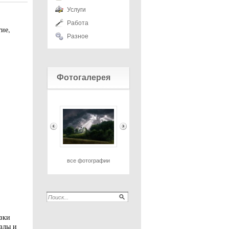
Услуги
Работа
ие,
Разное
Фотогалерея
все фотографии
узки
злы и