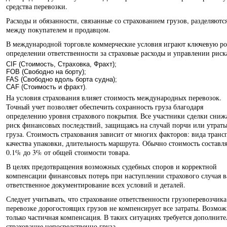
средства перевозки.
Расходы и обязанности, связанные со страхованием грузов, разделяютс
между покупателем и продавцом.
В международной торговле коммерческие условия играют ключевую ро
определении ответственности за страховые расходы и управлении риск
CIF (Стоимость, Страховка, Фрахт);
FOB (Свободно на борту);
FAS (Свободно вдоль борта судна);
CAF (Стоимость и фрахт).
На условия страхования влияет стоимость международных перевозок.
Точный учет позволяет обеспечить сохранность груза благодаря
определению уровня страхового покрытия. Все участники сделки сниж
риск финансовых последствий, защищаясь на случай порчи или утрат
груза. Стоимость страхования зависит от многих факторов: вида транс
качества упаковки, длительность маршрута. Обычно стоимость составля
0.1% до 3% от общей стоимости товара.
В целях предотвращения возможных судебных споров и корректной
компенсации финансовых потерь при наступлении страхового случая 
ответственное документирование всех условий и деталей.
Следует учитывать, что страхование ответственности грузоперевозчика
перевозке дорогостоящих грузов не компенсирует все затраты. Возмож
только частичная компенсация. В таких ситуациях требуется дополните
страхование непосредственно груза.