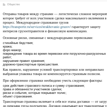
Общество
Отправка товаров между странами — логистически сложное мероприят
которое требует от всех участников сделки максимального включения в
процесс. Международное страхование грузов
https://transportir.ru/services/strakhovanie-gruzov/
гарантирует защиту
интересов грузоотправителя и финансовую компенсацию.
Основные риски, связанные с международными перевозками:
стихийные бедствия;
кража;
форс-мажор;
повреждение товара во время перевозки или погрузочно-разгрузочных
работ;
нарушение правил хранения;
дорожно-транспортные происшествия.
Как правило, нарушение условий транспортировки или неправильно
выбранная упаковка товара не компенсируется страховым полисом.
При оформлении страховки необходимо учесть следующие факторы:
срок действия страхового полиса и сумму страхования;
права и обязанности участников сделки;
риски и события, которые покрывает полис;
объект страхования.
Транспортная страховка включает в себя все этапы доставки — от загр
до передачи груза получателю. Договор охватывает все транспортные у