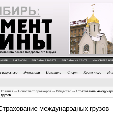
азета Сибирского Федерального Округа
АКЦИЯ
ВАКАНСИИ
РЕКЛАМА В ГАЗЕТЕ
РЕКЛАМА НА САЙТЕ
ИНФОРМЕР НО
и искусство
Экономика
Политика
Спорт
Кроме того
Ин
Страхование междунар
Главная
Новости от пратнеров
Общество
грузов
Страхование международных грузов