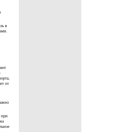
я
ль в
ами.
ают
ы
порта,
ет от
важно
 при
на
льное