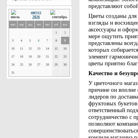
представляют собой
август
Цветы созданы для
2026
взгляды и восхище
пон
втр
срд
чет
пят
суб
вск
аксессуары и офор
1
2
мере ощутить прия
3
4
5
6
7
8
9
представлены всегд
которых собираетс
10
11
12
13
14
15
16
элемент гармонично
17
18
19
20
21
22
23
цветы приятно бла
24
25
26
27
28
29
30
Качество и безупр
31
У цветочного магаз
причине он вполне 
лидеров по достав
фруктовых букетов 
ответственный подх
сотрудничество с 
позволяют компани
совершенствоваться
команде магазина р