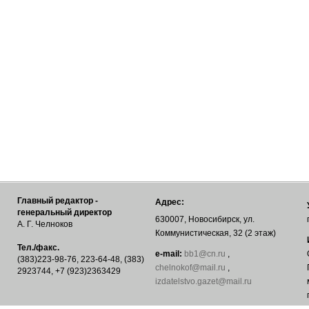
Главный редактор -
Адрес:
генеральный директор
630007, Новосибирск, ул.
А. Г. Челноков
Коммунистическая, 32 (2 этаж)
Тел./факс.
е-mail:
bb1@cn.ru
,
(383)223-98-76, 223-64-48, (383)
chelnokof@mail.ru
,
2923744, +7 (923)2363429
izdatelstvo.gazet@mail.ru