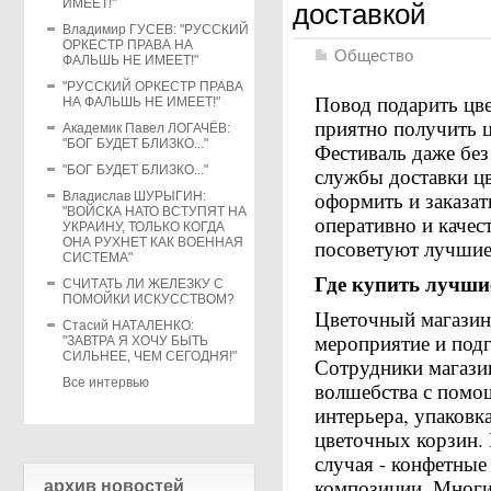
ИМЕЕТ!"
доставкой
Владимир ГУСЕВ: "РУССКИЙ
ОРКЕСТР ПРАВА НА
Общество
ФАЛЬШЬ НЕ ИМЕЕТ!"
"РУССКИЙ ОРКЕСТР ПРАВА
Повод подарить цв
НА ФАЛЬШЬ НЕ ИМЕЕТ!"
приятно получить ц
Академик Павел ЛОГАЧЁВ:
"БОГ БУДЕТ БЛИЗКО..."
Фестиваль даже бе
"БОГ БУДЕТ БЛИЗКО..."
службы доставки цв
оформить и заказат
Владислав ШУРЫГИН:
"ВОЙСКА НАТО ВСТУПЯТ НА
оперативно и качес
УКРАИНУ, ТОЛЬКО КОГДА
ОНА РУХНЕТ КАК ВОЕННАЯ
посоветуют лучшие
СИСТЕМА"
Где купить лучши
СЧИТАТЬ ЛИ ЖЕЛЕЗКУ С
ПОМОЙКИ ИСКУССТВОМ?
Цветочный магазин
Стасий НАТАЛЕНКО:
мероприятие и подг
"ЗАВТРА Я ХОЧУ БЫТЬ
СИЛЬНЕЕ, ЧЕМ СЕГОДНЯ!"
Сотрудники магазин
Все интервью
волшебства с помо
интерьера, упаковк
цветочных корзин.
случая - конфетные
композиции. Многи
архив новостей