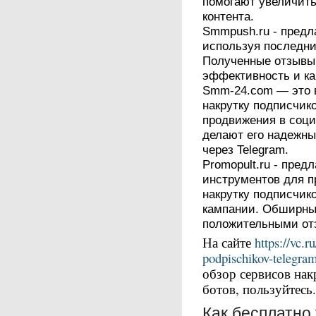
помогают увеличить
контента.
Smmpush.ru - предла
используя последни
Полученные отзывы
эффективность и ка
Smm-24.com — это 
накрутку подписчик
продвижения в соц
делают его надежны
через Telegram.
Promopult.ru - пред
инструментов для п
накрутку подписчик
кампании. Обширны
положительными от
На сайте
https://vc.
podpischikov-telegra
обзор сервисов нак
ботов, пользуйтесь
Как бесплатно