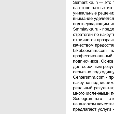
Semantika.in — это
на стыке разных ин
уникальные решения
внимание уделяется
подтверждающим их
Smmlavka.ru - пред
стратегии по накрут
отличается прозрач
качеством предоста
Likebeesmm.com - н
профессиональный и
подписчиков. Основ
долгосрочным резул
серьезно подходящу
Centersmm.com - пр
накрутке подписчико
реальный результат
многочисленными п
Sociogramm.ru — эт
на высоком качеств
предлагают услуги 