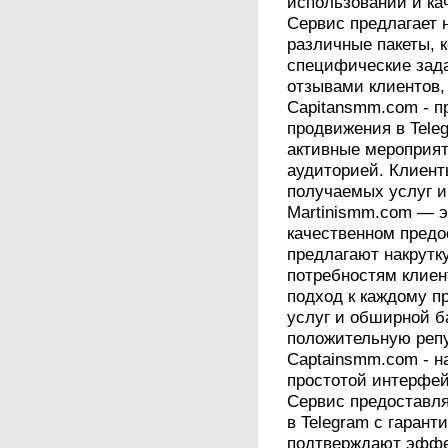
использовании и ка
Сервис предлагает н
различные пакеты, 
специфические зада
отзывами клиентов,
Capitansmm.com - п
продвижения в Tele
активные мероприя
аудиторией. Клиент
получаемых услуг и
Martinismm.com — э
качественном пред
предлагают накрутк
потребностям клие
подход к каждому п
услуг и обширной б
положительную репу
Captainsmm.com - н
простотой интерфей
Сервис предоставля
в Telegram с гаран
подтверждают эффе