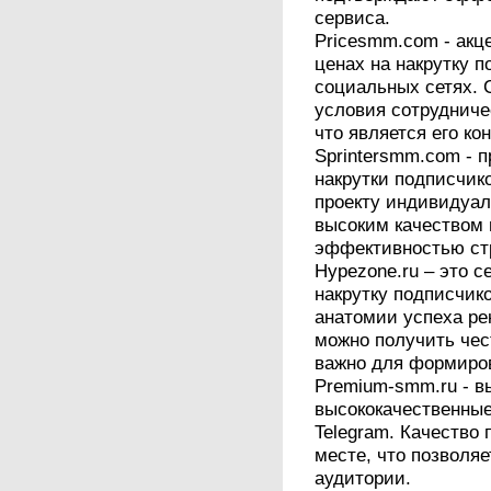
сервиса.
Pricesmm.com - акц
ценах на накрутку п
социальных сетях. 
условия сотрудниче
что является его к
Sprintersmm.com - 
накрутки подписчико
проекту индивидуал
высоким качеством 
эффективностью ст
Hypezone.ru – это с
накрутку подписчико
анатомии успеха р
можно получить чес
важно для формиро
Premium-smm.ru - в
высококачественные
Telegram. Качество 
месте, что позволя
аудитории.