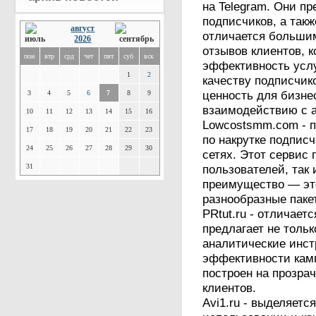
на Telegram. Они пр
подписчиков, а такж
август
отличается больши
2026
отзывов клиентов, 
пон
втр
срд
чет
пят
суб
вск
эффективность услу
1
2
качеству подписчик
ценность для бизне
3
4
5
6
7
8
9
взаимодействию с 
10
11
12
13
14
15
16
Lowcostsmm.com - п
17
18
19
20
21
22
23
по накрутке подписч
24
25
26
27
28
29
30
сетях. Этот сервис
31
пользователей, так
преимущество — эт
разнообразные паке
PRtut.ru - отличае
предлагает не тольк
аналитические инс
эффективности кам
построен на прозра
клиентов.
Avi1.ru - выделяетс