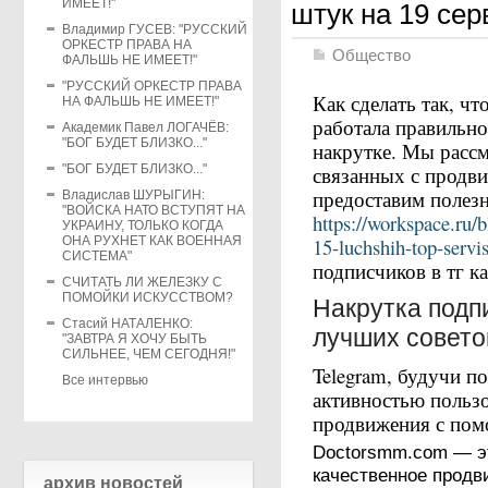
ИМЕЕТ!"
штук на 19 сер
Владимир ГУСЕВ: "РУССКИЙ
ОРКЕСТР ПРАВА НА
Общество
ФАЛЬШЬ НЕ ИМЕЕТ!"
"РУССКИЙ ОРКЕСТР ПРАВА
Как сделать так, ч
НА ФАЛЬШЬ НЕ ИМЕЕТ!"
работала правильно
Академик Павел ЛОГАЧЁВ:
"БОГ БУДЕТ БЛИЗКО..."
накрутке. Мы расс
"БОГ БУДЕТ БЛИЗКО..."
связанных с продви
предоставим полезн
Владислав ШУРЫГИН:
"ВОЙСКА НАТО ВСТУПЯТ НА
https://workspace.ru/
УКРАИНУ, ТОЛЬКО КОГДА
ОНА РУХНЕТ КАК ВОЕННАЯ
15-luchshih-top-servi
СИСТЕМА"
подписчиков в тг к
СЧИТАТЬ ЛИ ЖЕЛЕЗКУ С
ПОМОЙКИ ИСКУССТВОМ?
Накрутка подп
Стасий НАТАЛЕНКО:
лучших совето
"ЗАВТРА Я ХОЧУ БЫТЬ
СИЛЬНЕЕ, ЧЕМ СЕГОДНЯ!"
Telegram, будучи п
Все интервью
активностью пользо
продвижения с по
Doctorsmm.com — эт
качественное продв
архив новостей