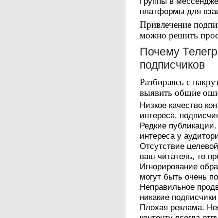
Группы в мессендж
платформы для вза
Привлечение подпис
можно решить прос
Почему Телегр
подписчиков
Разбираясь с накру
выявить общие оши
Низкое качество кон
интереса, подписчик
Редкие публикации.
интереса у аудитор
Отсутствие целевой 
ваш читатель, то пр
Игнорирование обра
могут быть очень п
Неправильное продв
никакие подписчики
Плохая реклама. Н
контенту всегда отп