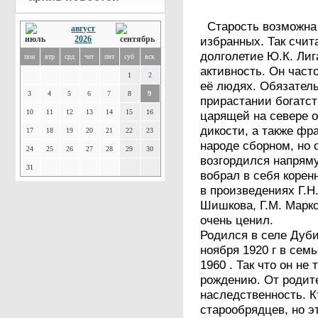
Старость возможна у
август
2026
избранных. Так счит
долголетие Ю.К. Лиг
пон
втр
срд
чет
пят
суб
вск
активность. Он част
1
2
её людях. Обязател
3
4
5
6
7
8
9
прирастании богатст
10
11
12
13
14
15
16
царящей на севере о
дикости, а также фра
17
18
19
20
21
22
23
народе сборном, но 
24
25
26
27
28
29
30
возгордился напрям
31
вобрал в себя корен
в произведениях Г.Н
Шишкова, Г.М. Марков
очень ценил.
Родился в селе Дуби
ноября 1920 г в сем
1960 . Так что он не
рождению. От родит
наследственность. К
старообрядцев, но э