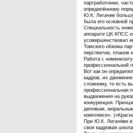
партработники, част
определённому поряд
Ю.К. Лигачев больш
была его основной 
Специальность инжен
аппарате ЦК КПСС о
усовершенствовал ег
Томского обкома пар
перспектив, планов
Работа с номенклату
профессиональной 
Вот как он определя
кадров, их движение
сложному, то есть в
профессиональная по
выдвижения на руко
конкуренция. Принци
деловым, моральным
комплексе». («Красно
При Ю.К. Лигачёве 
своя кадровая школа