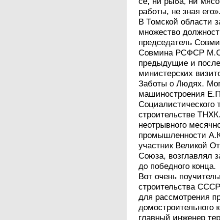
сё, ни рыба, ни мяс
работы, не зная его»
В Томской области з
множество должност
председатель Совми
Совмина РСФСР М.С.
предыдущие и после
министерских визито
Заботы о Людях. Мо
машиностроения Е.П
Социалистического т
строительстве ТНХК
неотрывного месячн
промышленности А.К
участник Великой От
Союза, возглавлял 
до победного конца.
Вот очень поучител
строительства СССР 
для рассмотрения п
домостроительного к
главный инженер те