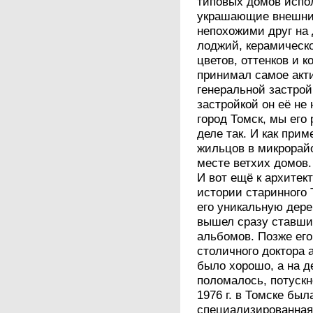
типовых домов испо
украшающие внешний
непохожими друг на 
лоджий, керамическ
цветов, оттенков и 
принимал самое акти
генеральной застрой
застройкой он её не
город Томск, мы его
деле так. И как при
жильцов в микрорай
месте ветхих домов
И вот ещё к архитек
истории старинного
его уникальную дере
вышел сразу ставши
альбомов. Позже его
столичного доктора 
было хорошо, а на 
поломалось, потускн
1976 г. в Томске бы
специализированная