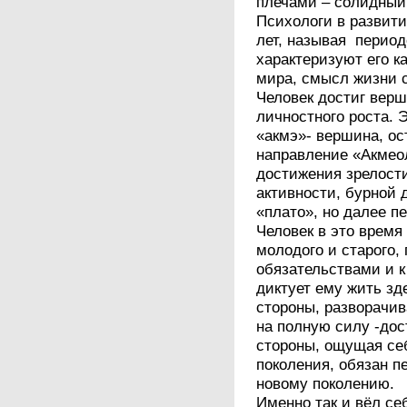
плечами – солидный
Психологи в развити
лет, называя перио
характеризуют его ка
мира, смысл жизни с
Человек достиг верш
личностного роста. 
«акмэ»- вершина, ос
направление «Акмео
достижения зрелост
активности, бурной 
«плато», но далее п
Человек в это время
молодого и старого,
обязательствами и к 
диктует ему жить зд
стороны, разворачив
на полную силу -дост
стороны, ощущая се
поколения, обязан п
новому поколению.
Именно так и вёл се