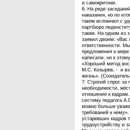
и самокритики.
6. На ряде заседани
наказания, но по ит
таком вспомнил с у
партбюро пединстит
также. На одном из
заявил двоим: «Вас 
ответственности. Мы
предложения о мере 
написали, но к этом
«Хороший метод вос
М.С. Козырев, - и в
жизнь». (Созидатель
7. Строгий спрос за
необходимости, жёст
отношение к кадрам.
систему педагога А.
можно больше уважен
требований к нему».
устаревших кадров т
трудоустройству и з