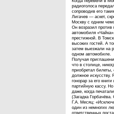
Когда перевели в Мо
радиоголоса переда
сопроводив его таки
Лигачев — аскет, ск
Москву с одним чем
Он возразил против 
автомобиля «Чайка»,
престижной. В Томск
высоких гостей. А т
затем выезжали на р
одном автомобиле.
Получая приглашения
что в столице, никог
приобретал билеты, 
должное искусству. 
гонорар за его книги
партийную кассу. Но 
даже, когда печатал
(Загадка Горбачёва. 
Г.А. Месяц: «Исключ
один из немногих лю
ответственных постах