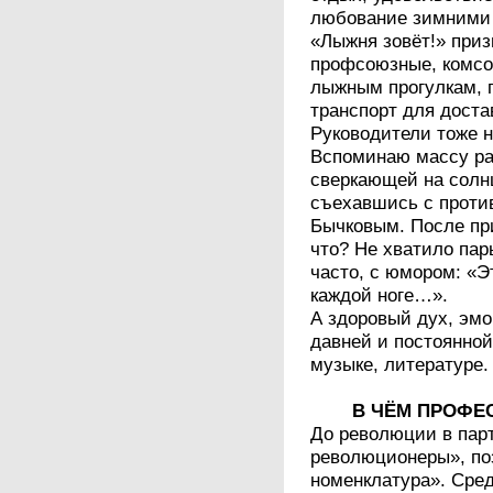
любование зимними 
«Лыжня зовёт!» при
профсоюзные, комсо
лыжным прогулкам, 
транспорт для доста
Руководители тоже 
Вспоминаю массу ра
сверкающей на солн
съехавшись с против
Бычковым. После пр
что? Не хватило пары
часто, с юмором: «
каждой ноге…».
А здоровый дух, эм
давней и постоянно
музыке, литературе.
В ЧЁМ ПРОФЕ
До революции в пар
революционеры», по
номенклатура». Сре