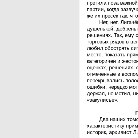
претила поза важной
партии, когда зазвуч
же их пресёк так, ч
Нет, нет, Лига
душенькой, добрень
решениях. Так, ему 
торговых рядов в це
любил обострять сит
место, показать пря
категоричен и жесток
оценках, решениях, 
отмеченные в воспо
перекрывались поло
ошибки, нередко мог
держал, не мстил, н
«закулисье».
Два наших томс
характеристику прим
историк, архивист Л