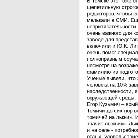
В Томске это тоже о
щепетильную строго
редакторов, чтобы е
мелькали в СМИ. Ещ
непритязательности.
очень важного для 
заводе для предста
включили и Ю.К. Лиг
очень помог специал
полноправным соучас
несмотря на возраже
фамилию из подгото
Учёные вывели, что 
человека на 10% зав
наследственности, е
окружающей среды, н
Егор Кузьмич – ярый
Томичи до сих пор 
томичей на лыжи». 
значит лыжник». Лыж
и на селе - потребно
отдых, удовольствие