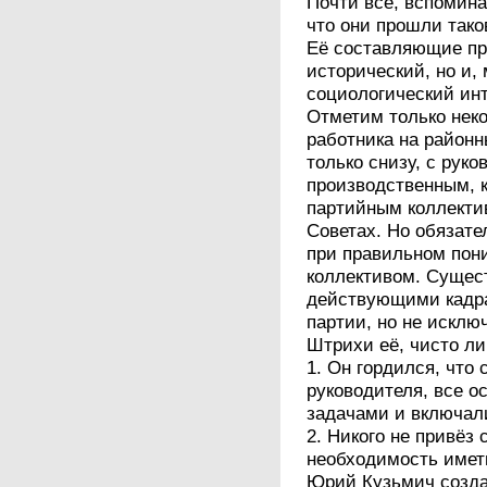
Почти все, вспомин
что они прошли так
Её составляющие пр
исторический, но и,
социологический инт
Отметим только нек
работника на районн
только снизу, с рук
производственным, 
партийным коллекти
Советах. Но обязат
при правильном пон
коллективом. Сущес
действующими кадра
партии, но не исклю
Штрихи её, чисто ли
1. Он гордился, что 
руководителя, все 
задачами и включал
2. Никого не привёз 
необходимость имет
Юрий Кузьмич создав