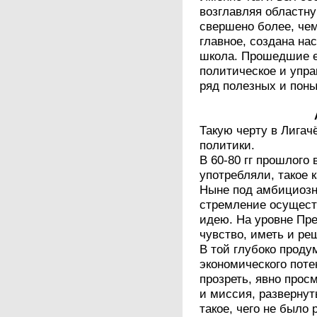
возглавляя областн
свершено более, чем
главное, создана на
школа. Прошедшие е
политическое и упра
ряд полезных и пон
Такую черту в Лига
политики.
В 60-80 гг прошлого 
употребляли, такое 
Ныне под амбициозн
стремление осущест
идею. На уровне Пре
чувство, иметь и р
В той глубоко проду
экономического поте
прозреть, явно прос
и миссия, развернут
такое, чего не было