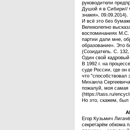
руководители предпр
Душой я в Сибири// 
знамя», 09.09.2014)
И всё это без бумаж
Великолепно высказ
воспоминаниях М.С. 
партии дали мне, об
образование». Это 
(Созидатель. С. 132,
Один свой кадровый 
В 1992 г. на процес
суде России, где он 
что "способствовал 
Михаила Сергеевича.
пожалуй, моя самая
(https://tass.ru/ency
Но это, скажем, был
А
Егор Кузьмич Лигач
секретарём обкома па