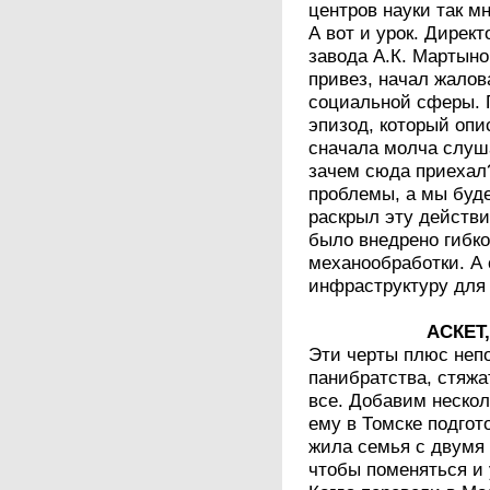
центров науки так мн
А вот и урок. Дирек
завода А.К. Мартыно
привез, начал жалов
социальной сферы. П
эпизод, который опи
сначала молча слуш
зачем сюда приехал?
проблемы, а мы буд
раскрыл эту действи
было внедрено гибк
механообработки. А
инфраструктуру для
АСКЕТ
Эти черты плюс непо
панибратства, стяжа
все. Добавим нескол
ему в Томске подгот
жила семья с двумя 
чтобы поменяться и