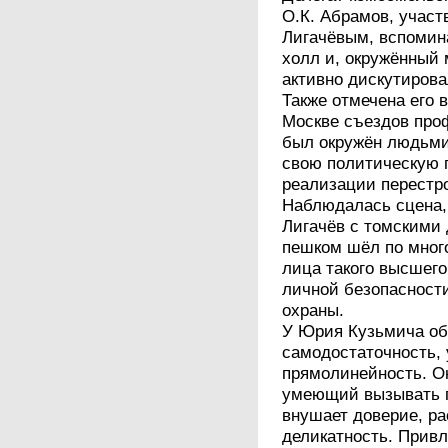
О.К. Абрамов, учас
Лигачёвым, вспомин
холл и, окружённый
активно дискутирова
Также отмечена его 
Москве съездов про
был окружён людьми
свою политическую 
реализации перестро
Наблюдалась сцена,
Лигачёв с томскими 
пешком шёл по мног
лица такого высшего
личной безопасности
охраны.
У Юрия Кузьмича об
самодостаточность, 
прямолинейность. Он
умеющий вызывать 
внушает доверие, ра
деликатность. Привл