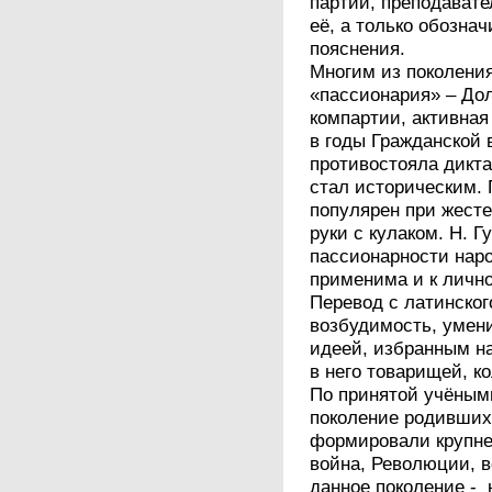
партии, преподавате
её, а только обозна
пояснения.
Многим из поколения
«пассионария» – До
компартии, активная
в годы Гражданской
противостояла дикта
стал историческим.
популярен при жесте
руки с кулаком. Н. 
пассионарности наро
применима и к личн
Перевод с латинског
возбудимость, умени
идеей, избранным н
в него товарищей, к
По принятой учёным
поколение родившихс
формировали крупне
война, Революции, 
данное поколение - 