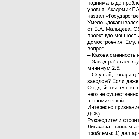
поднимать до пробл
уровня. Академик Г.
назвал «Государств
Умело «докапывался»
от Б.А. Мальцева. 
проектную мощность
домостроения. Ему, 
вопрос:
– Какова сменность 
– Завод работает кру
минимум 2,5.
– Слушай, товарищ 
заводом? Если даже 
Он, действительно, 
него не существенно
экономической …
Интересно признание
ДСК):
Руководители строи
Лигачева главным ар
проблемы: 1) дал ар