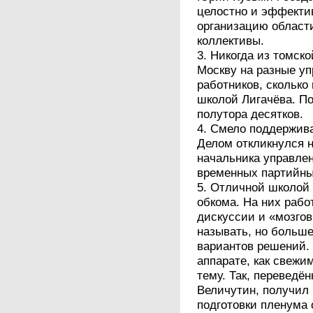
целостно и эффект
организацию области
коллективы.
3. Никогда из томск
Москву на разные у
работников, сколько
школой Лигачёва. По
полутора десятков.
4. Смело поддержива
Делом откликнулся н
начальника управле
временных партийны
5. Отличной школой
обкома. На них рабо
дискуссии и «мозгов
называть, но больше
вариантов решений.
аппарате, как свежи
тему. Так, переведё
Величутин, получил
подготовки пленума 