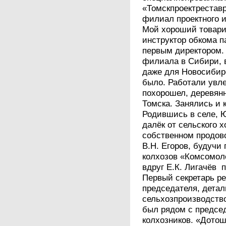
«Томскпроектреставр
филиал проектного 
Мой хороший товари
инструктор обкома п
первым директором. 
филиала в Сибири, 
даже для Новосибирс
было. Работали увле
похорошел, деревян
Томска. Занялись и
Родившись в селе, 
далёк от сельского 
собственном продов
В.Н. Егоров, будучи
колхозов «Комсомоле
вдруг Е.К. Лигачёв п
Первый секретарь р
председателя, детал
сельхозпроизводство
был рядом с предсе
колхозников. «Дотошн