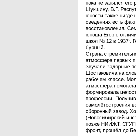
пока не занялся его
Шукшину, В.Г. Распу
юности также нигде 
сведениях есть факт
восстановления. Сем
юноша Егор с отлич
школ № 12 в 1937г. Г
бурный.
Страна стремительн
атмосфера первых п
Звучали задорные пе
Шостаковича на слов
рабочем классе. Мо
атмосфера помогал
формировала целост
профессии. Получив
самолётостроения в
оборонный завод. Х
(Новосибирский инс
позже НИИЖТ, СГУП
фронт, прошёл до Бе