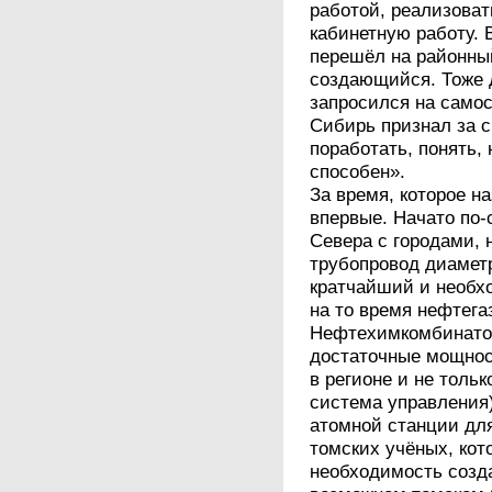
работой, реализоват
кабинетную работу. 
перешёл на районный
создающийся. Тоже 
запросился на самос
Сибирь признал за с
поработать, понять,
способен».
За время, которое н
впервые. Начато по
Севера с городами,
трубопровод диамет
кратчайший и необх
на то время нефтег
Нефтехимкомбинатом
достаточные мощнос
в регионе и не толь
система управления
атомной станции дл
томских учёных, кот
необходимость созд