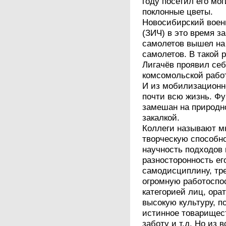
году посетил его мо
поклонные цветы.
Новосибирский воен
(ЗИЧ) в это время з
самолетов вышел на 
самолетов. В такой 
Лигачёв проявил се
комсомольской работ
И из мобилизационн
почти всю жизнь. Ф
замешан на природн
закалкой.
Коллеги называют мн
творческую способно
научность подходов
разносторонность ег
самодисциплину, тр
огромную работоспо
категорией лиц, ора
высокую культуру, п
истинное товарищес
заботу и т.д. Но из 