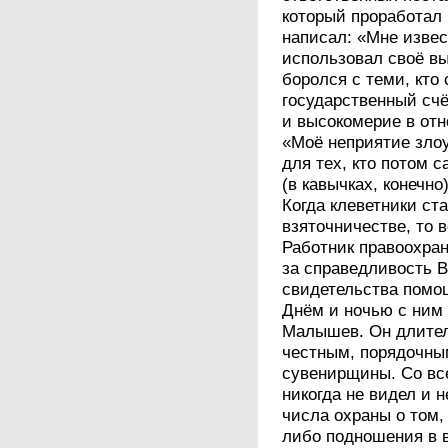
который проработал 
написал: «Мне извес
использовал своё в
боролся с теми, кто
государственный счё
и высокомерие в от
«Моё неприятие злоу
для тех, кто потом 
(в кавычках, конечно
Когда клеветники ст
взяточничестве, то 
Работник правоохра
за справедливость В
свидетельства помощ
Днём и ночью с ним 
Малышев. Он длител
честным, порядочны
сувенирщины. Со все
никогда не видел и 
числа охраны о том,
либо подношения в в