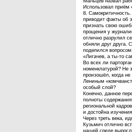
Мальцев назвал раб
Использовал приём 
8. Самокритичность
приводит факты об э
признать свою ошибк
прощения у журналис
отлично разрулил се
обняли друг друга. 
поделился вопросом
«Лигачев, а ты-то са
Во всех ли парторга
номенклатурой? Не з
произошёл, когда не
Лениным «комчванст
особый слой?
Конечно, данное пер
полноты содержания
региональной кадров
и достойна изучения
Через треть века, и
Кузьмич отлично всп
нашей среде выросл