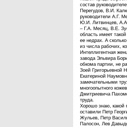
состав руководителе
Перегудов, В.И. Кал
руководители А.Г. Ме
Ю.И. Литвинцев, А.
– Г.А. Месяц, В.Е. З
область имеет такой
ее недрах. А скольк
из числа рабочих, к
Интеллигентная жен
завода Эльвира Бор
обкома партии, не р
Зоей Григорьевной 
Екатериной Наумовн
замечательными тру
многоопытного кожев
Дмитриевича Пахомо
труда.
Хорошо знаю, какой 
оставили Петр Геор
Жульев, Петр Васил
Палосон, Лев Давыд