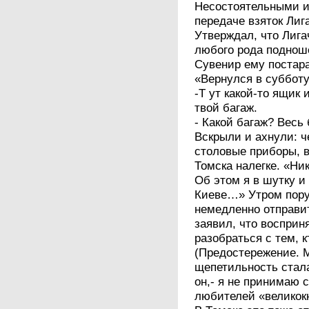
Несостоятельными и
передаче взяток Лиг
Утверждал, что Лига
любого рода поднош
Сувенир ему постар
«Вернулся в суббот
-Т ут какой-то ящик 
твой багаж.
- Какой багаж? Весь
Вскрыли и ахнули: ч
столовые приборы, 
Томска налегке. «Ни
Об этом я в шутку и
Киеве…» Утром пору
немедленно отправит
заявил, что восприн
разобраться с тем,
(Предостережение. М.
щепетильность стала
он,- я не принимаю 
любителей «великокн