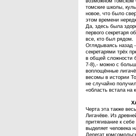
возможном томском 
томские школы, куль
новое, что было све
этом времени неред
Да, здесь была здор
первого секретаря о
все, кто был рядом.
Оглядываясь назад 
секретарями трёх п
в общей сложности б
7-8),- можно с боль
воплощённые лигачё
весомы в истории То
не случайно получил
«область встала на 
Х
Черта эта также вес
Лигачёве. Из древне
притягивание к себе
выделяет человека 
Делегат комсомольс