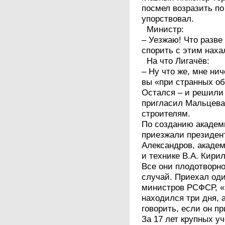
посмел возразить по
упорствовал.
Министр:
– Уезжаю! Что разве 
спорить с этим нах
На что Лигачёв:
– Ну что же, мне нич
вы «при странных о
Остался – и решили
пригласил Мальцева
строителям.
По созданию академ
приезжали президен
Александров, академ
и технике В.А. Кири
Все они плодотворно
случай. Приехал оди
министров РСФСР, «
находился три дня, а
говорить, если он п
За 17 лет крупных у