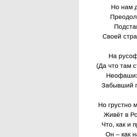
Но нам 
Преодол
Подста
Своей стра
На русоф
(Да что там 
Неофашизм
Забывший п
Но грустно м
Живёт в Р
Что, как и 
Он – как 