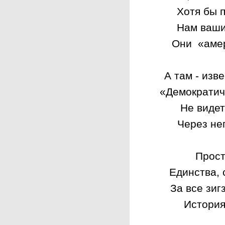
Хотя бы 
Нам ваши
Они «амер
А там - изв
«Демократи
Не видет
Через не
Прост
Единства, 
За все зиг
История