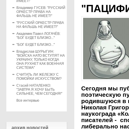
ИМЕЕТ!"
"ПАЦИФ
Владимир ГУСЕВ: "РУССКИЙ
ОРКЕСТР ПРАВА НА
ФАЛЬШЬ НЕ ИМЕЕТ!"
"РУССКИЙ ОРКЕСТР ПРАВА
НА ФАЛЬШЬ НЕ ИМЕЕТ!"
Академик Павел ЛОГАЧЁВ:
"БОГ БУДЕТ БЛИЗКО..."
"БОГ БУДЕТ БЛИЗКО..."
Владислав ШУРЫГИН:
"ВОЙСКА НАТО ВСТУПЯТ НА
УКРАИНУ, ТОЛЬКО КОГДА
ОНА РУХНЕТ КАК ВОЕННАЯ
СИСТЕМА"
СЧИТАТЬ ЛИ ЖЕЛЕЗКУ С
ПОМОЙКИ ИСКУССТВОМ?
Стасий НАТАЛЕНКО:
Сегодня мы пуб
"ЗАВТРА Я ХОЧУ БЫТЬ
поэтическую пу
СИЛЬНЕЕ, ЧЕМ СЕГОДНЯ!"
родившуюся в и
Все интервью
Николая Григо
наукограда «Ко
писателей - сп
либерально на
архив новостей