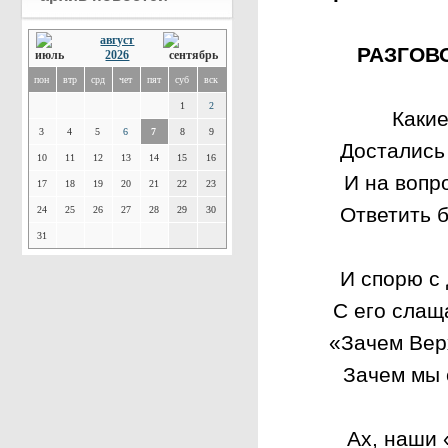
август
РАЗГОВ
2026
пон
втр
срд
чет
пят
суб
вск
1
2
Каки
3
4
5
6
7
8
9
Достались
10
11
12
13
14
15
16
И на вопро
17
18
19
20
21
22
23
Ответить б
24
25
26
27
28
29
30
31
И спорю с 
С его слащ
«Зачем Вер
Зачем мы 
Ах, наши