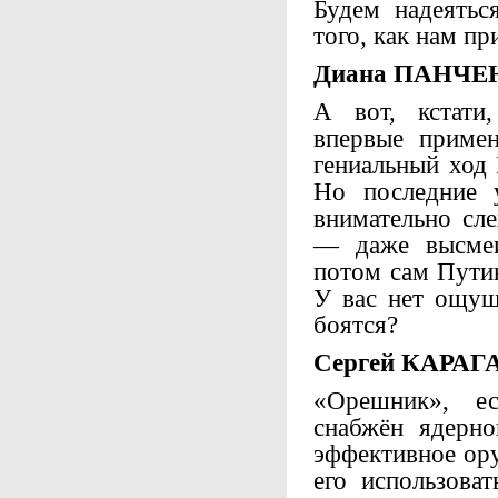
Будем надеятьс
того, как нам п
Диана ПАНЧЕ
А вот, кстати
впервые примен
гениальный ход 
Но последние 
внимательно сл
— даже высмеи
потом сам Путин
У вас нет ощущ
боятся?
Сергей КАРАГ
«Орешник», ес
снабжён ядерно
эффективное ор
его использова