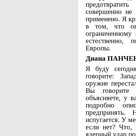
предотвратить
совершенно не 
применено. Я к
в том, что о
ограниченному 
естественно, 
Европы.
Диана ПАНЧЕ
Я буду сегодн
говорите: Запа
оружие переста
Вы говорите 
объясняете, у в
подробно опи
предпринять. 
испугается. У ме
если нет? Что, 
ядерный удар по