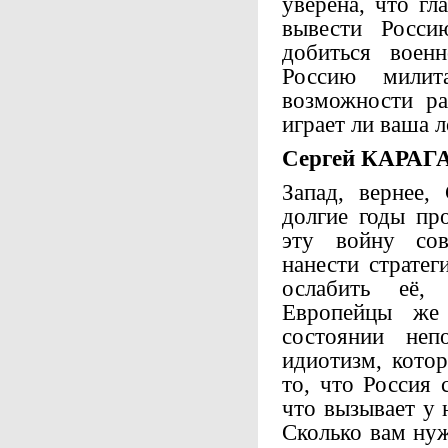
уверена, что г
вывести Росси
добиться военн
Россию милит
возможности ра
играет ли ваша 
Сергей КАРАГ
Запад, вернее
долгие годы пр
эту войну сов
нанести стратег
ослабить её,
Европейцы же 
состоянии неп
идиотизм, кото
то, что Россия 
что вызывает у 
Сколько вам нуж