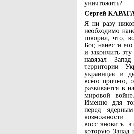
уничтожить?
Сергей КАРАГ
Я ни разу нико
необходимо нане
говорил, что, в
Бог, нанести ег
и закончить эт
навязал Запа
территории Ук
украинцев и д
всего прочего,
развивается в н
мировой войне
Именно для тог
перед ядерны
возможности
восстановить э
которую Запад в