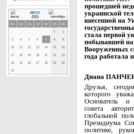
прошедшей не
украинской тел
август
2026
внесенной на У
пон
втр
срд
чет
пят
суб
вск
государственных
1
2
стала первой у
3
4
5
6
7
8
9
побывавшей на 
10
11
12
13
14
15
16
Вооруженных с
года работала 
17
18
19
20
21
22
23
24
25
26
27
28
29
30
31
Диана ПАНЧЕ
Друзья, сегод
которого уваж
Основатель и 
совета автори
глобальной пол
Президиума Со
политике, руко