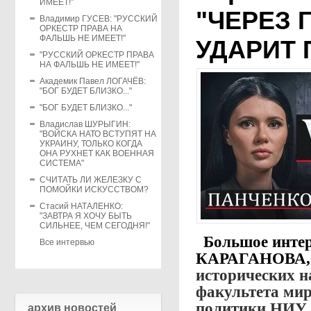
ИМЕЕТ!"
"ЧЕРЕЗ 
Владимир ГУСЕВ: "РУССКИЙ
ОРКЕСТР ПРАВА НА
ФАЛЬШЬ НЕ ИМЕЕТ!"
УДАРИТ 
"РУССКИЙ ОРКЕСТР ПРАВА
НА ФАЛЬШЬ НЕ ИМЕЕТ!"
Академик Павел ЛОГАЧЁВ:
"БОГ БУДЕТ БЛИЗКО..."
"БОГ БУДЕТ БЛИЗКО..."
Владислав ШУРЫГИН:
"ВОЙСКА НАТО ВСТУПЯТ НА
УКРАИНУ, ТОЛЬКО КОГДА
ОНА РУХНЕТ КАК ВОЕННАЯ
СИСТЕМА"
СЧИТАТЬ ЛИ ЖЕЛЕЗКУ С
ПОМОЙКИ ИСКУССТВОМ?
Стасий НАТАЛЕНКО:
"ЗАВТРА Я ХОЧУ БЫТЬ
СИЛЬНЕЕ, ЧЕМ СЕГОДНЯ!"
Большое инт
Все интервью
КАРАГАНОВА
исторических н
факультета ми
политики НИ
архив новостей