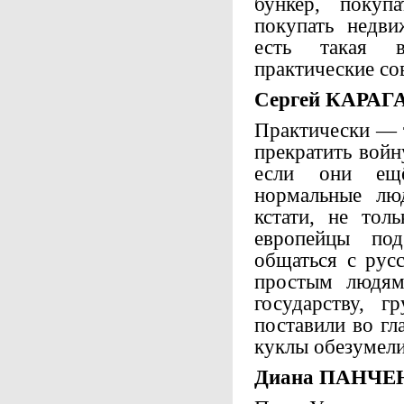
бункер, покуп
покупать недви
есть такая в
практические со
Сергей КАРАГ
Практически — т
прекратить войн
если они ещё
нормальные люд
кстати, не то
европейцы по
общаться с рус
простым людям
государству, г
поставили во гл
куклы обезумели
Диана ПАНЧЕ