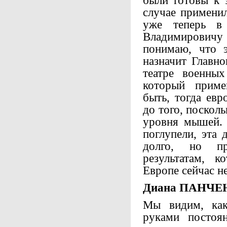
были готовы к 
случае применил
уже теперь в
Владимировичу 
понимаю, что э
назначит Главн
театре военных
который приме
быть, тогда ев
до того, поскол
уровня мышей. 
поглупели, эта 
долго, но п
результатам, 
Европе сейчас не
Диана ПАНЧЕ
Мы видим, как
руками постоя