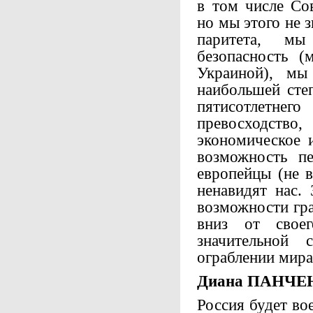
в том числе Со
но мы этого не 
паритета, мы
безопасность 
Украиной), мы
наибольшей сте
пятисотлетн
превосходств
экономическое 
возможность пе
европейцы (не в
ненавидят нас
возможности гра
вниз от своег
значительной 
ограблении мира
Диана ПАНЧЕ
Россия будет во