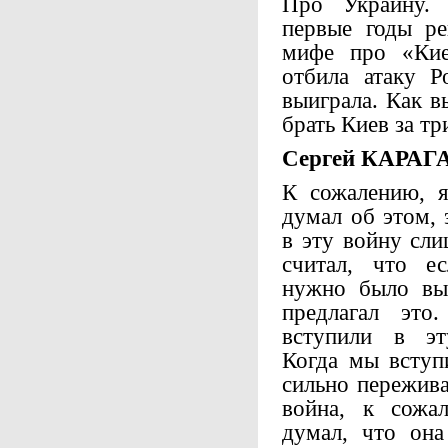
Про Украину. 
первые годы ре
мифе про «Кие
отбила атаку 
выиграла. Как в
брать Киев за тр
Сергей КАРАГ
К сожалению, я
думал об этом,
в эту войну сли
считал, что е
нужно было выд
предлагал эт
вступили в эт
Когда мы вступи
сильно пережива
война, к сожа
думал, что она