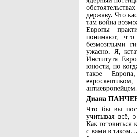
ядерный потенци
обстоятельст
державу. Что ка
там война возмо
Европы практ
понимают, что
безмозглыми ги
ужасно. Я, кст
Института Евр
юности, но когд
такое Европа
евроскептик
антиевропейцем
Диана ПАНЧЕ
Что бы вы посо
учитывая всё, 
Как готовиться 
с вами в таком… 