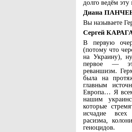
долго ведём эту 
Диана ПАНЧЕ
Вы называете Г
Сергей КАРАГ
В первую оче
(потому что че
на Украину), н
первое — это
реваншизм. Гер
была на протя
главным источ
Европа… Я всем
нашим украинс
которые стрем
исчадие всех 
расизма, колон
геноцидов.