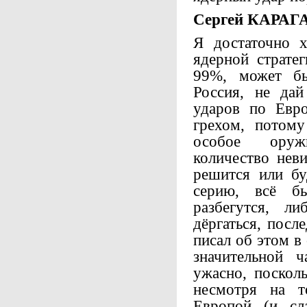
Сергей КАРАГ
Я достаточно 
ядерной стратег
99%, может бы
Россия, не дай
ударов по Евр
грехом, потом
особое оруж
количество нев
решится или бу
серию, всё бы
разбегутся, л
дёргаться, посл
писал об этом в
значительной 
ужасно, поскол
несмотря на 
Европой (и сл