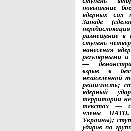
ступень вто
повышение бое
ядерных сил 
Западе (сде
передислокация
размещение в Б
ступень четвё
нанесения ядер
регулярными и
— демонстра
взрыв в без
незаселённой 
решимость; с
ядерный уд
территории не
текстах — с
члены НАТО,
Украины); ступ
ударов по груп