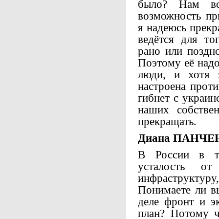
было? Нам вс
возможность пр
я надеюсь прекр
ведётся для то
рано или поздно
Поэтому её надо
люди, и хотя з
настроена проти
гибнет с украин
наших собстве
прекращать.
Диана ПАНЧЕ
В России в т
усталость о
инфраструктур
Понимаете ли в
деле фронт и э
план? Потому ч