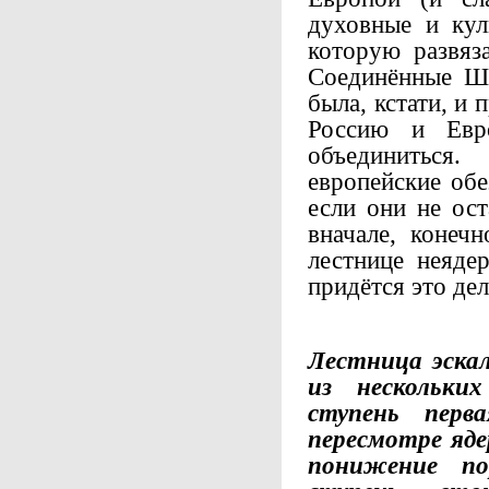
духовные и кул
которую развяз
Соединённые Шт
была, кстати, и
Россию и Евр
объединиться
европейские об
если они не ост
вначале, конечн
лестнице неяде
придётся это дел
Лестница эска
из нескольких
ступень перв
пересмотре яд
понижение пор