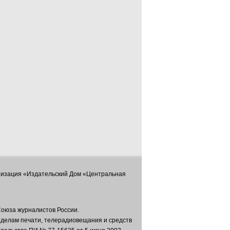
низация «Издательский Дом «Центральная
оюза журналистов России.
 делам печати, телерадиовещания и средств