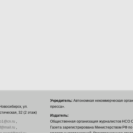
Учредитель:
Автономная некоммерческая орга
Новосибирск, ул.
пресса».
тическая, 32 (2 этаж)
Издатель:
b1@cn.ru
,
Общественная организация журналистов НСО С
f@mail.ru
,
Газета зарегистрирована Министерством РФ по