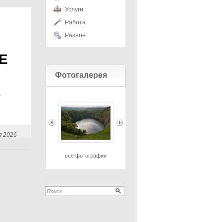
Услуги
Работа
Разное
Е
Фотогалерея
з
я 2026
все фотографии