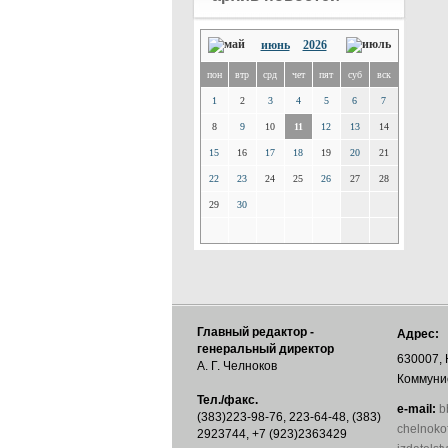
июнь
2026
пон
втр
срд
чет
пят
суб
вск
1
2
3
4
5
6
7
8
9
10
11
12
13
14
15
16
17
18
19
20
21
22
23
24
25
26
27
28
29
30
Главный редактор -
Адрес:
генеральный директор
630007, 
А. Г. Челноков
Коммунис
Тел./факс.
е-mail:
b
(383)223-98-76, 223-64-48, (383)
chelnoko
2923744, +7 (923)2363429