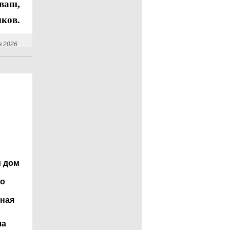
ваш,
ков.
я 2026
й дом
ло
дная
ла