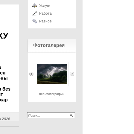
Услуги
Работа
Разное
КУ
Фотогалерея
в
ся
ены
 без
ят
все фотографии
ахар
я 2026