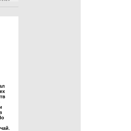
ал
ех
тв
о
и
в
Но
чай.