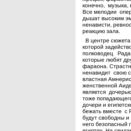
конечно, музыка,
Все мелодии опер
дышат высоким э
ненависти, ревно
реакцию зала.
В центре сюжета
которой задейств
полководец Рада
которые любят дру
фараона. Страстн
ненавидит свою с
властная Амнерис
женственной Аиде
является дочерь
тоже попадающего
дочери и египетс
бежать вместе с 
будут свободны и 
него безопасный 
египтян. На свид