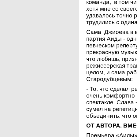
команда, в том ч
хотя мне со своег
удавалось точно р
трудились с один
Сама Джиоева в во
партия Аиды - од
певческом реперт
прекрасную музыку
что любишь, приз
режиссерская тра
целом, и сама ра
Стародубцевым:
- То, что сделал 
очень комфортно 
спектакле. Слава 
сумел на репетиц
объединить, что 
ОТ АВТОРА. ВМ
Премьера «Аиды»