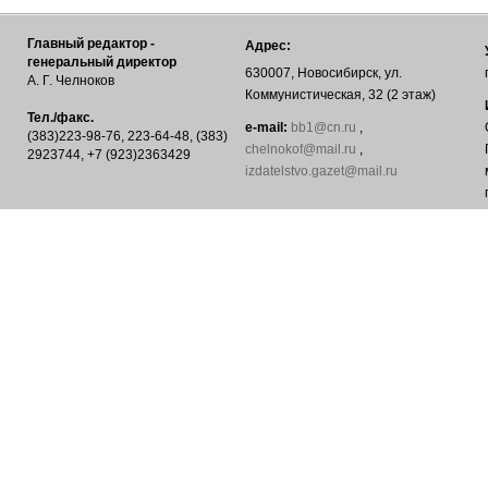
Главный редактор -
Адрес:
генеральный директор
630007, Новосибирск, ул.
А. Г. Челноков
Коммунистическая, 32 (2 этаж)
Тел./факс.
е-mail:
bb1@cn.ru
,
(383)223-98-76, 223-64-48, (383)
chelnokof@mail.ru
,
2923744, +7 (923)2363429
izdatelstvo.gazet@mail.ru