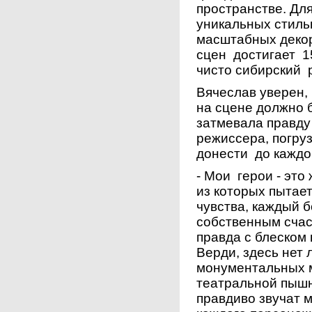
пространстве. Дл
уникальных стиль
масштабных деко
сцен достигает 1
чисто сибирский 
Вячеслав уверен,
на сцене должно б
затмевала правду
режиссера, погру
донести до каждо
- Мои герои - это
из которых пытае
чувства, каждый 
собственным счас
правда с блеском
Верди, здесь нет
монументальных м
театральной пыш
правдиво звучат 