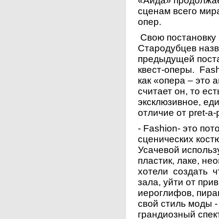
«Аида» продолжа
сценам всего мир
опер.
Свою постановку 
Стародубцев наз
предыдущей поста
квест-оперы.
Fas
как «опера – это 
считает он, то ес
эксклюзивное, еди
отличие от
pret
-
a
-
-
Fashion
- это пот
сценических кост
Усачевой использ
пластик, лаке, н
хотели создать ч
зала, уйти от при
иероглифов, пирам
свой стиль моды -
грандиозный спек