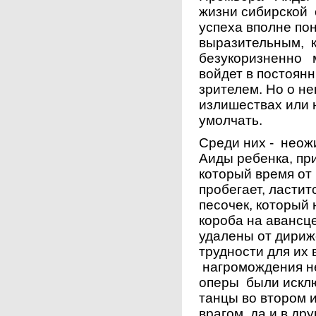
жизни сибирской 
успеха вполне по
выразительным, 
безукоризненно м
войдет в постоян
зрителем. Но о н
излишествах или 
умолчать.
Среди них - неож
Аиды ребенка, при
который время от
пробегает, ластит
песочек, который
короба на авансц
удалены от дириж
трудности для их
нагромождения не
оперы были искл
танцы во втором 
врагом, да и в др