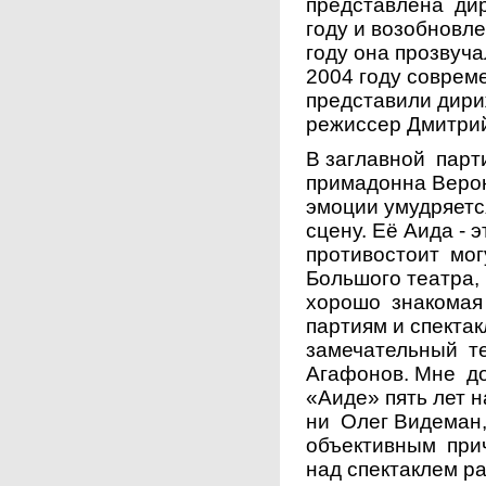
представлена ди
году и возобновле
году она прозвуч
2004 году соврем
представили дири
режиссер Дмитри
В заглавной парт
примадонна Верон
эмоции умудряетс
сцену. Её Аида - 
противостоит мо
Большого театра,
хорошо знакомая
партиям и спекта
замечательный те
Агафонов. Мне до
«Аиде» пять лет н
ни Олег Видеман,
объективным прич
над спектаклем р