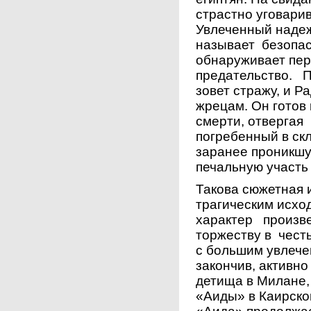
страстно уговарив
Увлеченный надеж
называет безопас
обнаруживает пер
предательство. 
зовет стражу, и 
жрецам. Он готов
смерти, отвергая
погребенный в ск
заранее проникшу
печальную участь
Такова сюжетная 
трагическим исхо
характер произве
торжеству в чест
с большим увлече
закончив, активно
детища в Милане,
«Аиды» в Каирско