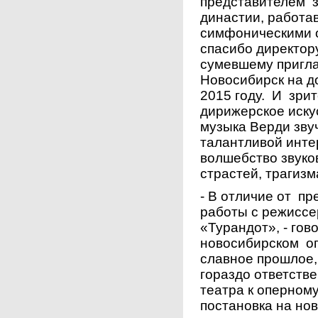
представителем 
династии, работа
симфоническими 
спасибо директо
сумевшему пригла
Новосибирск на д
2015 году. И зри
дирижерское иску
музыка Верди зву
талантливой инте
волшебство звуко
страстей, трагиз
- В отличие от п
работы с режиссе
«Турандот», - гов
новосибирском оп
славное прошлое
гораздо ответств
театра к оперном
постановка на но