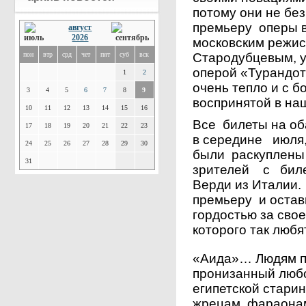
потому они не бе
премьеру оперы 
август
2026
московским режи
пон
втр
срд
чет
пят
суб
вск
Стародубцевым, у
оперой «Турандот»
1
2
очень тепло и с 
3
4
5
6
7
8
9
воспринятой в на
10
11
12
13
14
15
16
Все билеты на о
17
18
19
20
21
22
23
в середине июля
24
25
26
27
28
29
30
были раскуплены
31
зрителей с биле
Верди из Италии
премьеру и оста
гордостью за сво
которого так любя
«Аида»… Людям по
пронизанный любо
египетской стари
жрецам, фараона