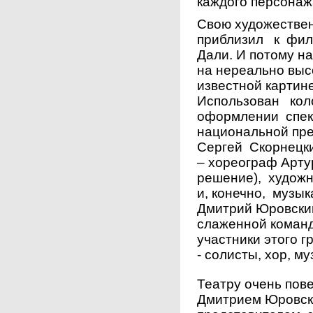
каждого персонаж
Свою художествен
приблизил к фил
Дали. И потому н
на нереально высо
известной карти
Использован коло
оформлении спект
национальной пре
Сергей Скорнецк
– хореограф Арту
решение), художн
и, конечно, муз
Дмитрий Юровский
слаженной команд
участники этого г
- солисты, хор, м
Театру очень пов
Дмитрием Юровск