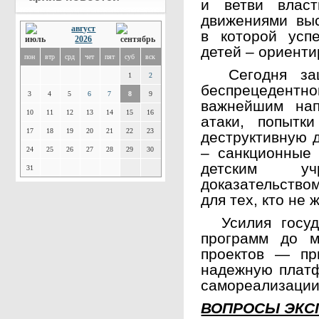
и ветви влас
движениями выс
август
в которой усп
2026
детей – ориенти
пон
втр
срд
чет
пят
суб
вск
Сегодня защ
1
2
беспрецедентн
3
4
5
6
7
8
9
важнейшим нап
10
11
12
13
14
15
16
атаки, попытк
17
18
19
20
21
22
23
деструктивную д
– санкционные 
24
25
26
27
28
29
30
детским у
31
доказательств
для тех, кто не
Усилия госуда
программ до м
проектов — пр
надежную платф
самореализации
ВОПРОСЫ ЭКС