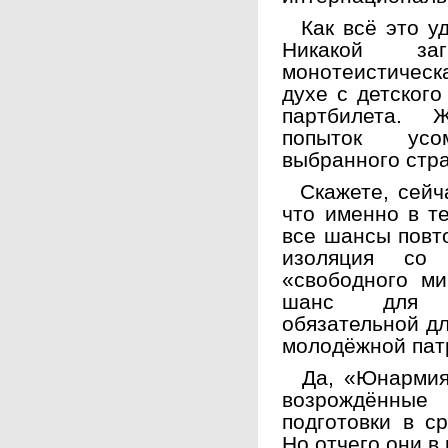
Как всё это уд
Никакой заг
монотеистическ
духе с детского
партбилета. 
попыток усо
выбранного стр
Скажете, сейча
что именно в т
все шансы повто
изоляция со 
«свободного ми
шанс для со
обязательной дл
молодёжной пат
Да, «Юнармия»
возрождённые
подготовки в с
Но отчего они в