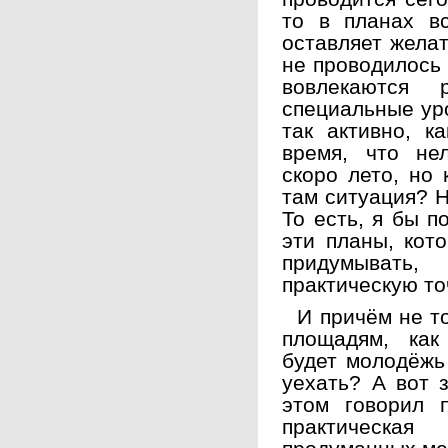
то в планах вс
оставляет желат
не проводилось 
вовлекаются 
специальные уро
так активно, к
время, что не
скоро лето, но 
там ситуация? Н
То есть, я бы п
эти планы, кот
придумывать
практическую то
И причём не то
площадям, как
будет молодёжь
уехать? А вот 
этом говорил 
практическа