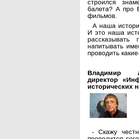
строился зна
балета? А про Е
фильмов.
А наша история
И это наша ист
рассказывать
напитывать име
проводить каки
Владимир Л
директор «Инф
исторических н
- Скажу честн
проводится сег