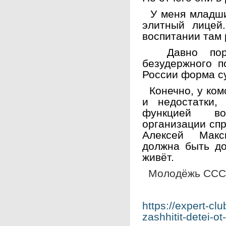
У меня младший
элитный лицей
воспитании там 
Давно пора 
безудержного п
России форма с
Конечно, у ком
и недостатки,
функцией во
организации спр
Алексей Макс
должна быть до
живёт.
Молодёжь СССР
https://expert-cl
zashhitit-detei-o