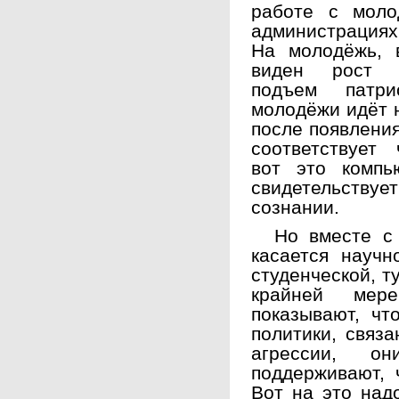
работе с мол
администрациях
На молодёжь, 
виден рост п
подъем патри
молодёжи идёт 
после появления
соответствует 
вот это компь
свидетельству
сознании.
Но вместе с т
касается научн
студенческой, т
крайней мере
показывают, чт
политики, связ
агрессии, о
поддерживают, 
Вот на это над