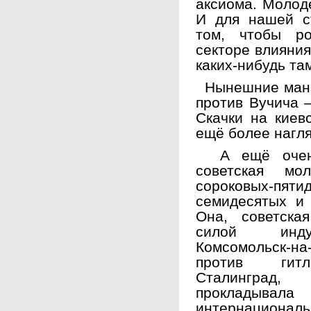
аксиома. Молодё
И для нашей с
том, чтобы р
секторе влияния
каких-нибудь та
Нынешние мани
против Вучича 
Скачки на киев
ещё более нагл
А ещё очень 
советская мо
сороковых-пяти
семидесятых и 
Она, советска
силой индус
Комсомольск-н
против гитле
Сталинград,
прокладыв
интернациональ