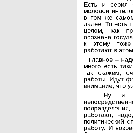
Есть и серия 
молодой интелл
в том же само
далее. То есть 
целом, как пр
осознана госуда
к этому тоже
работают в этом
Главное – надо
много есть так
так скажем, о
работы. Идут ф
внимание, что у
Ну и, кон
непосредст
подразделен
работают, надо
политический сп
работу. И возра