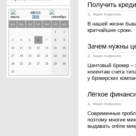
Получить креди
август
Мария Агафонова
2026
В нашей жизни быва
пон
втр
срд
чет
пят
суб
вск
кратчайшие сроки.
1
2
3
4
5
6
7
8
9
Зачем нужны ц
10
11
12
13
14
15
16
17
18
19
20
21
22
23
Мария Агафонова
24
25
26
27
28
29
30
Центовый брокер – 
клиентам счета тип
31
у брокерских компан
Лёгкое финанс
Мария Агафонова
Современные пробл
поэтому многие ми
выдавать online ми