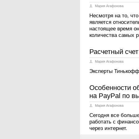
Мария Агафонова
Несмотря на то, чт
является относител
настоящее время он
количества самых 
Расчетный счет
Мария Агафонова
Эксперты Тинькофф 
Особенности об
на PayPal по в
Мария Агафонова
Сегодня все больш
работать с финанс
через интернет.