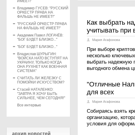
ИМЕЕТ!"
Владимир ГУСЕВ: "РУССКИЙ
ОРКЕСТР ПРАВА НА
ФАЛЬШЬ НЕ ИМЕЕТ!"
Как выбрать на
"РУССКИЙ ОРКЕСТР ПРАВА
НА ФАЛЬШЬ НЕ ИМЕЕТ!"
учитывать при
Академик Павел ЛОГАЧЁВ:
"БОГ БУДЕТ БЛИЗКО..."
Мария Агафонова
"БОГ БУДЕТ БЛИЗКО..."
При выборе крипто
Владислав ШУРЫГИН:
несколько ключевых
"ВОЙСКА НАТО ВСТУПЯТ НА
выбрать надежную 
УКРАИНУ, ТОЛЬКО КОГДА
ОНА РУХНЕТ КАК ВОЕННАЯ
выгодного обмена ц
СИСТЕМА"
СЧИТАТЬ ЛИ ЖЕЛЕЗКУ С
ПОМОЙКИ ИСКУССТВОМ?
"Отличные Нал
Стасий НАТАЛЕНКО:
для всех
"ЗАВТРА Я ХОЧУ БЫТЬ
СИЛЬНЕЕ, ЧЕМ СЕГОДНЯ!"
Мария Агафонова
Все интервью
Собираясь взять кр
организацию, кото
условия для оформ
архив новостей