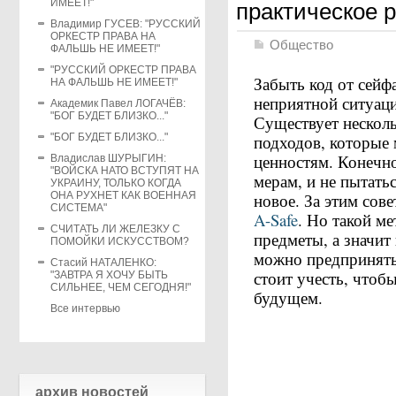
ИМЕЕТ!"
практическое 
Владимир ГУСЕВ: "РУССКИЙ
ОРКЕСТР ПРАВА НА
Общество
ФАЛЬШЬ НЕ ИМЕЕТ!"
"РУССКИЙ ОРКЕСТР ПРАВА
Забыть код от сейф
НА ФАЛЬШЬ НЕ ИМЕЕТ!"
неприятной ситуаци
Академик Павел ЛОГАЧЁВ:
"БОГ БУДЕТ БЛИЗКО..."
Существует нескол
"БОГ БУДЕТ БЛИЗКО..."
подходов, которые 
ценностям. Конечн
Владислав ШУРЫГИН:
"ВОЙСКА НАТО ВСТУПЯТ НА
мерам, и не пытать
УКРАИНУ, ТОЛЬКО КОГДА
ОНА РУХНЕТ КАК ВОЕННАЯ
новое. За этим сове
СИСТЕМА"
A-Safe
. Но такой м
СЧИТАТЬ ЛИ ЖЕЛЕЗКУ С
предметы, а значит
ПОМОЙКИ ИСКУССТВОМ?
можно предпринять 
Стасий НАТАЛЕНКО:
стоит учесть, чтоб
"ЗАВТРА Я ХОЧУ БЫТЬ
СИЛЬНЕЕ, ЧЕМ СЕГОДНЯ!"
будущем.
Все интервью
архив новостей