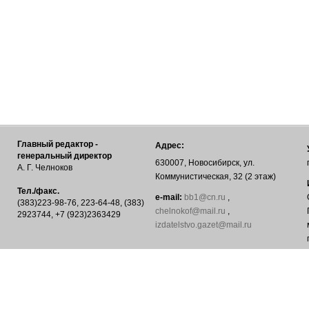
Главный редактор -
Адрес:
генеральный директор
630007, Новосибирск, ул.
А. Г. Челноков
Коммунистическая, 32 (2 этаж)
Тел./факс.
е-mail:
bb1@cn.ru
,
(383)223-98-76, 223-64-48, (383)
chelnokof@mail.ru
,
2923744, +7 (923)2363429
izdatelstvo.gazet@mail.ru