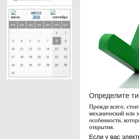
август
2026
пон
втр
срд
чет
пят
суб
вск
1
2
3
4
5
6
7
8
9
10
11
12
13
14
15
16
17
18
19
20
21
22
23
24
25
26
27
28
29
30
31
Определите ти
Прежде всего, стоит
механический или 
особенности, котор
открытия.
Если у вас элек