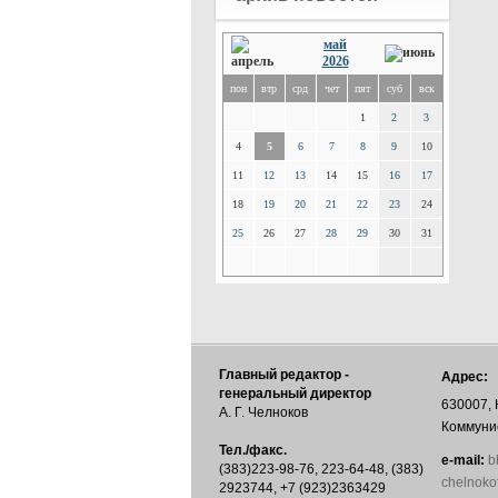
май
2026
пон
втр
срд
чет
пят
суб
вск
1
2
3
4
5
6
7
8
9
10
11
12
13
14
15
16
17
18
19
20
21
22
23
24
25
26
27
28
29
30
31
Главный редактор -
Адрес:
генеральный директор
630007, 
А. Г. Челноков
Коммунис
Тел./факс.
е-mail:
b
(383)223-98-76, 223-64-48, (383)
chelnoko
2923744, +7 (923)2363429