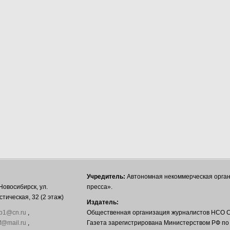
Учредитель:
Автономная некоммерческая орга
Новосибирск, ул.
пресса».
тическая, 32 (2 этаж)
Издатель:
b1@cn.ru
,
Общественная организация журналистов НСО С
f@mail.ru
,
Газета зарегистрирована Министерством РФ по