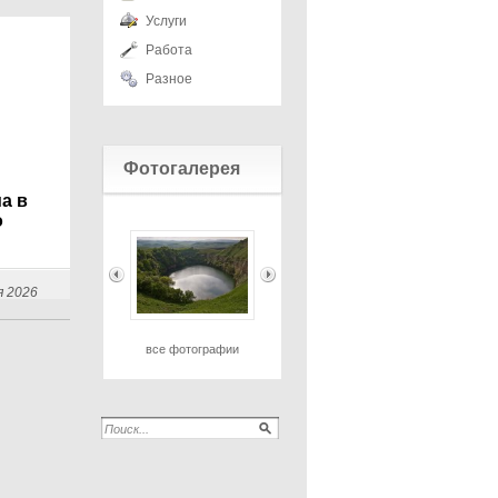
Услуги
Работа
Разное
Фотогалерея
а в
о
я 2026
все фотографии