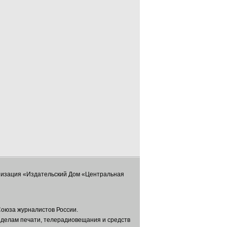
низация «Издательский Дом «Центральная
оюза журналистов России.
 делам печати, телерадиовещания и средств